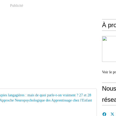
Publicité
À pr
Voir le p
Nous
Colloque i
rése
A
t
y