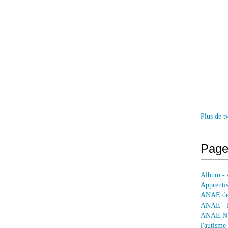
r
a
t
o
i
r
e
M
O
D
Y
Plus de t
C
O
U
Page
M
R
7
Album - 
1
Apprentis
1
ANAE dep
4
ANAE - L
-
ANAE N° 
C
l'autisme