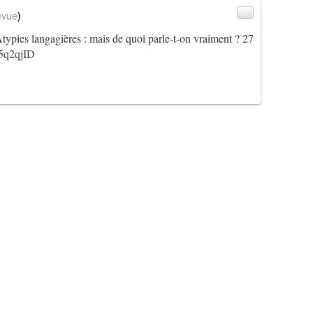
evue
)
ies langagières : mais de quoi parle-t-on vraiment ? 27
e5q2qjID