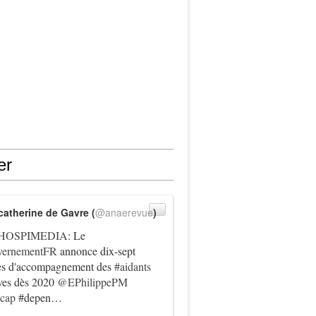
er
catherine de Gavre (
@anaerevue
)
HOSPIMEDIA
: Le
ernementFR
annonce dix-sept
es d'accompagnement des
#aidants
ives dès 2020
@EPhilippePM
icap
#depen…