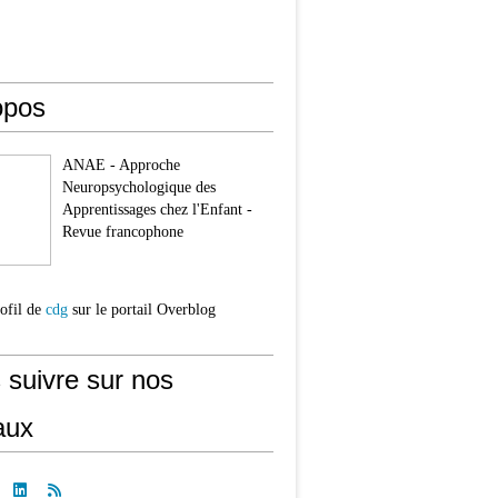
opos
ANAE - Approche
Neuropsychologique des
Apprentissages chez l'Enfant -
Revue francophone
rofil de
cdg
sur le portail Overblog
 suivre sur nos
nternational ATYLANG Atypies langagières : mais de quoi parl
aux