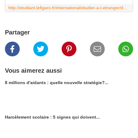
http://etudiant.lefigaro.fr/international/etudier-a-l-etranger/detail/article/medecine-en-instaurant-un-concours-la-wallonie-met-fin-au-bon-plan-belge-16473/
Partager
Vous aimerez aussi
8 millions d'aidants : quelle nouvelle stratégie?...
Harcèlement scolaire : 5 signes qui doivent...