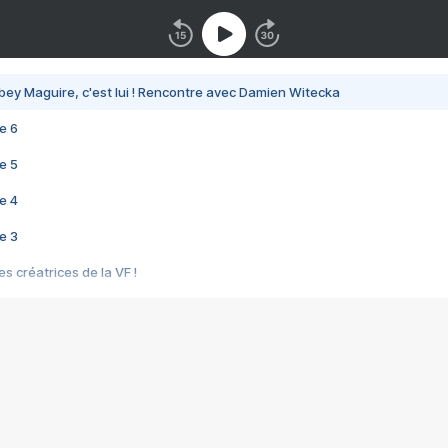
bey Maguire, c'est lui ! Rencontre avec Damien Witecka
e 6
e 5
e 4
e 3
s créatrices de la VF !
e 2
e 1
e Mektoub My Love arrive enfin ! Rencontre avec Shaïn Boumedine et Sal
i : après Toni en famille