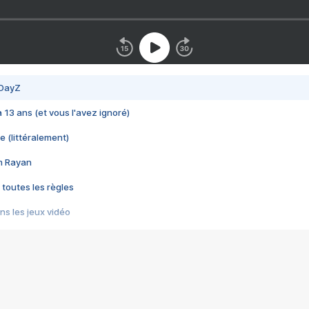
 DayZ
 a 13 ans (et vous l'avez ignoré)
e (littéralement)
im Rayan
 toutes les règles
s les jeux vidéo
us choquant de Rockstar ? - Le scandale BULLY
e plus moche de Steam
du RÊVE tourne au CAUCHEMAR