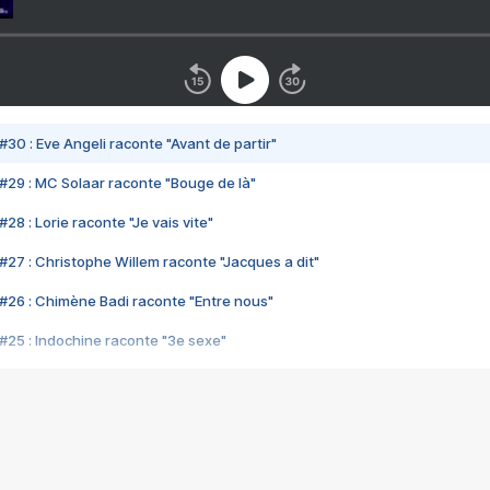
#30 : Eve Angeli raconte "Avant de partir"
#29 : MC Solaar raconte "Bouge de là"
28 : Lorie raconte "Je vais vite"
#27 : Christophe Willem raconte "Jacques a dit"
#26 : Chimène Badi raconte "Entre nous"
#25 : Indochine raconte "3e sexe"
#24 : Zaho raconte "C'est chelou"
#23 : Patrick Bruel raconte "Au café des délices"
#22 : Kyo raconte "Le chemin"