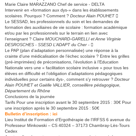
Marie Claire MARAZZANO Chef de service - DELTA
Intervenir en «formation aux dys-» dans les établissements
scolaires. Pourquoi ? Comment ?
Docteur Alain POUHET 
Le SESSAD, les professionnels du soin et les demandes de
formation des auxiliaires de vie scolaire : formation académique
et/ou par les professionnels sur le terrain en lien avec
l’enseignant ?
Claire MOUCHARD-GARELLI et Anne Virginie
DESROSCHES - SSESD L’ADAPT du Cher - 
Le PAP (plan d’adaptation personnalisée) une réponse à la
crainte d’une médicalisation de l’échec scolaire ? Entre les grilles
(pré-imprimées) de préconisations, l’évolution à l’Education
Nationale vers une « facilitation scolaire inclusive » pour tous les
élèves en difficulté et l’obligation d’adaptations pédagogiques
individuelles pour certains dys-, comment s’y retrouver ?
Docteur
Alain POUHET et Gaëlle VALLIER, conseillère pédagogique,
Département du Rhône
Conclusions de la journée
Tarifs Pour une inscription avant le 30 septembre 2015 : 30€ Pour
une inscription après le 30 septembre 2015 : 50€
Bulletin d’inscription : ici
Lieu Institut de Formation d’Ergothérapie de l’IRFSS 6 avenue du
Professeur Minkowski – CS 40324 – 37173 Chambray-Lès-Tours
Cedex