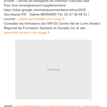
A noter : l’accès en transports en commun n’est pas aisé
Pour tout renseignement supplémentaire
https://sites.google.com/site/partenariattours4nov2015
Secrétariat IFE : Valérie BERNARD Tél. 02 47 36 58 31 /
courriel :
valerie.bernard@croix-rouge.fr
Consulter les formations de l’IRFSS Centre-Val de Loire (Institut
Régional de Formation Sanitaire et Sociale) sur le site :
www.irfss-centre.croix-rouge.fr
Publicité
ANAE –
anae@wanadoo.fr
–
www.anae-revue.com
-
www.anae-