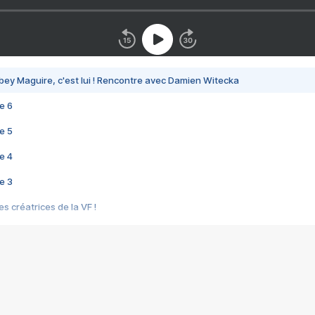
bey Maguire, c'est lui ! Rencontre avec Damien Witecka
e 6
e 5
e 4
e 3
s créatrices de la VF !
e 2
e 1
e Mektoub My Love arrive enfin ! Rencontre avec Shaïn Boumedine et Sal
i : après Toni en famille