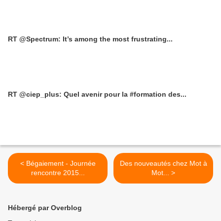
RT @Spectrum: It’s among the most frustrating...
RT @ciep_plus: Quel avenir pour la #formation des...
< Bégaiement - Journée
Des nouveautés chez Mot à
rencontre 2015...
Mot... >
Hébergé par Overblog