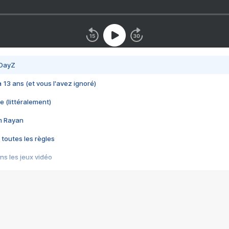
 DayZ
 a 13 ans (et vous l'avez ignoré)
e (littéralement)
im Rayan
 toutes les règles
s les jeux vidéo
us choquant de Rockstar ? - Le scandale BULLY
e plus moche de Steam
du RÊVE tourne au CAUCHEMAR