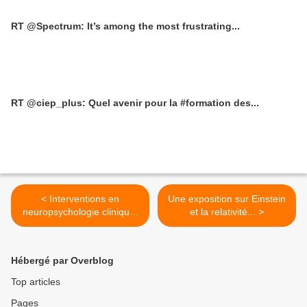
RT @Spectrum: It’s among the most frustrating...
RT @ciep_plus: Quel avenir pour la #formation des...
< Interventions en
Une exposition sur Einstein
neuropsychologie clinique:
et la relativité... >
de l'Accompagnement à la
Remédiation - 14-15
octobre 2016
Hébergé par Overblog
Top articles
Pages