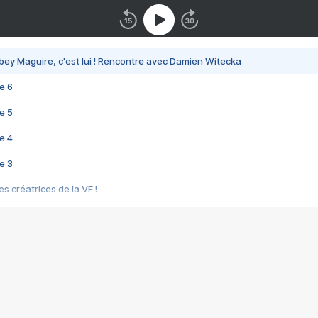
bey Maguire, c'est lui ! Rencontre avec Damien Witecka
e 6
e 5
e 4
e 3
s créatrices de la VF !
e 2
e 1
e Mektoub My Love arrive enfin ! Rencontre avec Shaïn Boumedine et Sal
i : après Toni en famille
elle réalise le bouleversant Dites lui que je l'aime