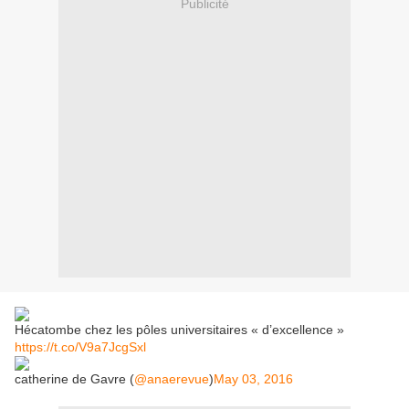
Publicité
Hécatombe chez les pôles universitaires « d’excellence »
https://t.co/V9a7JcgSxl
catherine de Gavre (
@anaerevue
)
May 03, 2016