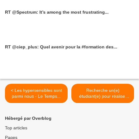
RT @Spectrum: It’s among the most frustrating...
RT @ciep_plus: Quel avenir pour la #formation des...
< Les hypersensibles sont
Recherche un(e)
parmi nous - Le Temps...
étudiant(e) pour réaliser
une thèse en psychologie
dans le cadre du projet
ACCESS-MAN. >
Hébergé par Overblog
Top articles
Pages