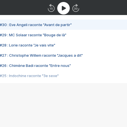
#30 : Eve Angeli raconte "Avant de partir"
#29 : MC Solaar raconte "Bouge de là"
28 : Lorie raconte "Je vais vite"
#27 : Christophe Willem raconte "Jacques a dit"
#26 : Chimène Badi raconte "Entre nous"
#25 : Indochine raconte "3e sexe"
#24 : Zaho raconte "C'est chelou"
#23 : Patrick Bruel raconte "Au café des délices"
#22 : Kyo raconte "Le chemin"
#21 : Nolwenn Leroy raconte "Cassé"
#20 : Patrick Hernandez raconte "Born to be alive"