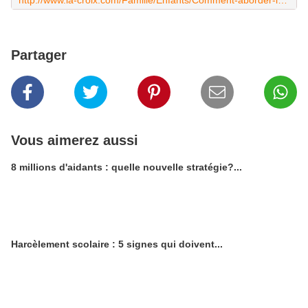
http://www.la-croix.com/Famille/Enfants/Comment-aborder-la-rentree-sans-stress-2016-08-30-1200785494?utm_source=Newsletter&utm_medium=e-mail&utm_content=20160831&utm_campaign=newsletter__crx_parents&utm_term=325202&PMID=99d02165e9f7429e18f2d07b2c1e1798
Partager
Vous aimerez aussi
8 millions d'aidants : quelle nouvelle stratégie?...
Harcèlement scolaire : 5 signes qui doivent...