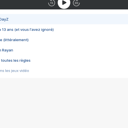
 DayZ
 a 13 ans (et vous l'avez ignoré)
e (littéralement)
im Rayan
 toutes les règles
s les jeux vidéo
us choquant de Rockstar ? - Le scandale BULLY
e plus moche de Steam
du RÊVE tourne au CAUCHEMAR
pendant 8 heures
it… à tort