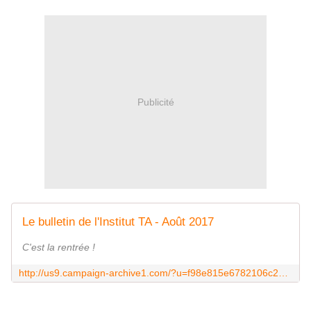
Publicité
Le bulletin de l'Institut TA - Août 2017
C'est la rentrée !
http://us9.campaign-archive1.com/?u=f98e815e6782106c2e40818a1&id=09142abbfe