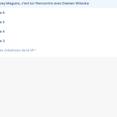
bey Maguire, c'est lui ! Rencontre avec Damien Witecka
e 6
e 5
e 4
e 3
s créatrices de la VF !
e 2
e 1
e Mektoub My Love arrive enfin ! Rencontre avec Shaïn Boumedine et Sal
i : après Toni en famille
elle réalise le bouleversant Dites lui que je l'aime
ais ! Rencontre autour de Vie privée de Rebecca Zlotowski
 de Marguerite, Grave... Rencontre avec Ella Rumpf