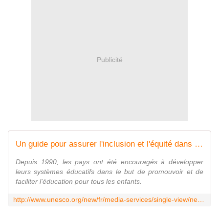
Publicité
Un guide pour assurer l'inclusion et l'équité dans l'éducation | Organisation des Nations Unies pour l'éducation, la science et la culture
Depuis 1990, les pays ont été encouragés à développer
leurs systèmes éducatifs dans le but de promouvoir et de
faciliter l'éducation pour tous les enfants.
http://www.unesco.org/new/fr/media-services/single-view/news/a_guide_for_ensuring_inclusion_and_equity_in_education