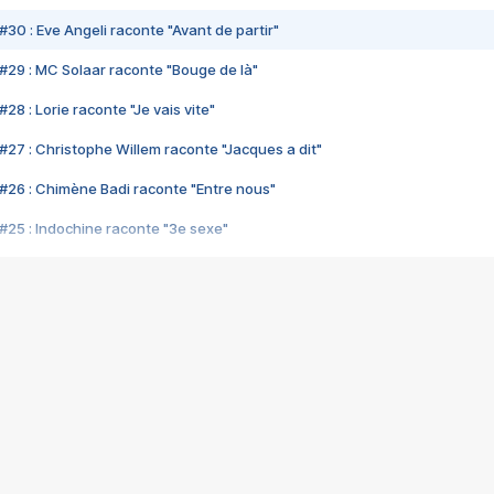
#30 : Eve Angeli raconte "Avant de partir"
#29 : MC Solaar raconte "Bouge de là"
28 : Lorie raconte "Je vais vite"
#27 : Christophe Willem raconte "Jacques a dit"
#26 : Chimène Badi raconte "Entre nous"
#25 : Indochine raconte "3e sexe"
#24 : Zaho raconte "C'est chelou"
#23 : Patrick Bruel raconte "Au café des délices"
#22 : Kyo raconte "Le chemin"
#21 : Nolwenn Leroy raconte "Cassé"
#20 : Patrick Hernandez raconte "Born to be alive"
#19 : Lorie raconte "Près de moi"