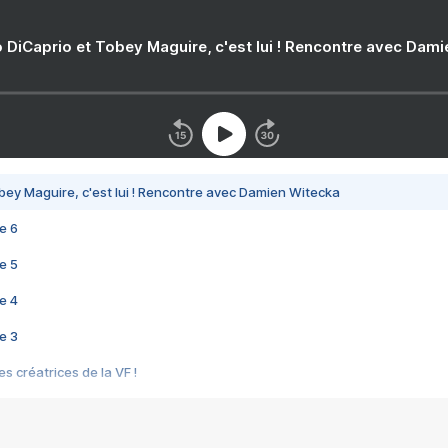
 DiCaprio et Tobey Maguire, c'est lui ! Rencontre avec Dam
bey Maguire, c'est lui ! Rencontre avec Damien Witecka
e 6
e 5
e 4
e 3
s créatrices de la VF !
e 2
e 1