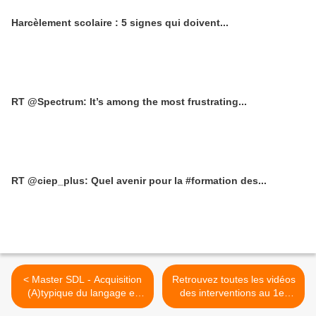
Harcèlement scolaire : 5 signes qui doivent...
RT @Spectrum: It’s among the most frustrating...
RT @ciep_plus: Quel avenir pour la #formation des...
< Master SDL - Acquisition
Retrouvez toutes les vidéos
(A)typique du langage et
des interventions au 1er
linguistique formelle -
Colloque du Conseil