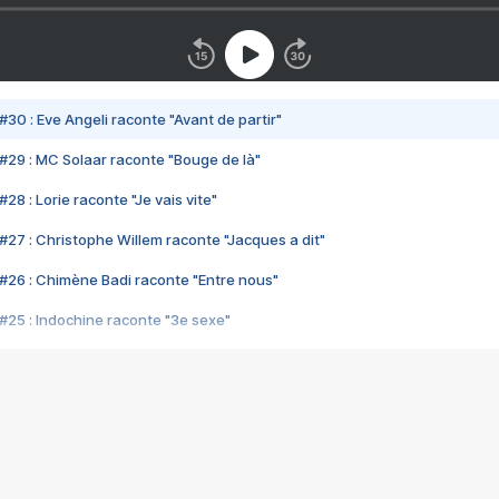
#30 : Eve Angeli raconte "Avant de partir"
#29 : MC Solaar raconte "Bouge de là"
28 : Lorie raconte "Je vais vite"
#27 : Christophe Willem raconte "Jacques a dit"
#26 : Chimène Badi raconte "Entre nous"
#25 : Indochine raconte "3e sexe"
#24 : Zaho raconte "C'est chelou"
#23 : Patrick Bruel raconte "Au café des délices"
#22 : Kyo raconte "Le chemin"
#21 : Nolwenn Leroy raconte "Cassé"