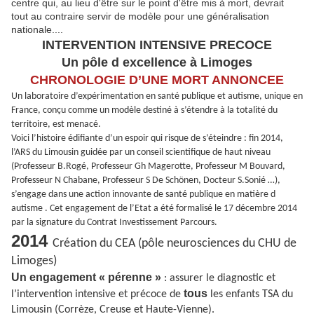
centre qui, au lieu d'être sur le point d'être mis à mort, devrait
tout au contraire servir de modèle pour une généralisation
nationale....
INTERVENTION INTENSIVE PRECOCE
Un pôle d excellence à Limoges
CHRONOLOGIE D’UNE MORT ANNONCEE
Un laboratoire d’expérimentation en santé publique et autisme, unique en
France, conçu comme un modèle destiné à s’étendre à la totalité du
territoire, est menacé.
Voici l’histoire édifiante d’un espoir qui risque de s’éteindre : fin 2014,
l’ARS du Limousin guidée par un conseil scientifique de haut niveau
(Professeur B.Rogé, Professeur Gh Magerotte, Professeur M Bouvard,
Professeur N Chabane, Professeur S De Schönen, Docteur S.Sonié …),
s’engage dans une action innovante de santé publique en matière d
autisme . Cet engagement de l’Etat a été formalisé le 17 décembre 2014
par la signature du Contrat Investissement Parcours.
2014
Création du CEA (pôle neurosciences du CHU de
Limoges)
Un engagement « pérenne »
: assurer le diagnostic et
tous
l’intervention intensive et précoce de
les enfants TSA du
Limousin (Corrèze, Creuse et Haute-Vienne).