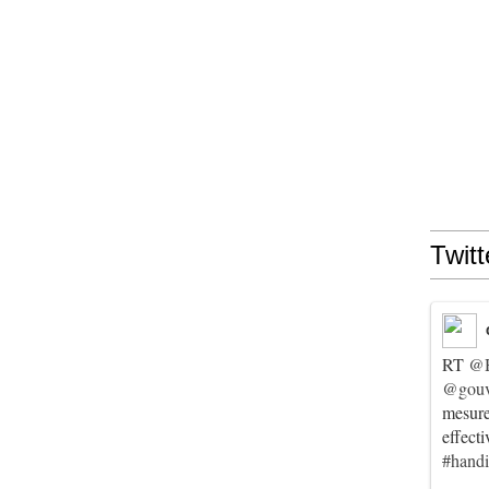
Twitt
RT
@
@gouv
mesur
effect
#hand