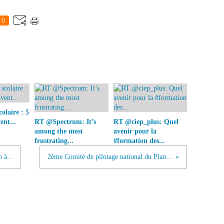
0
olaire : 5
ent...
RT @Spectrum: It’s
RT @ciep_plus: Quel
among the most
avenir pour la
frustrating...
#formation des...
 à...
2ème Comité de pilotage national du Plan...