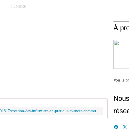
Publicité
À pr
Voir le p
Nous
rése
https://toute-la.veille-acteurs-sante.fr/101817/creation-des-infirmiere-en-pratique-avancee-communique/