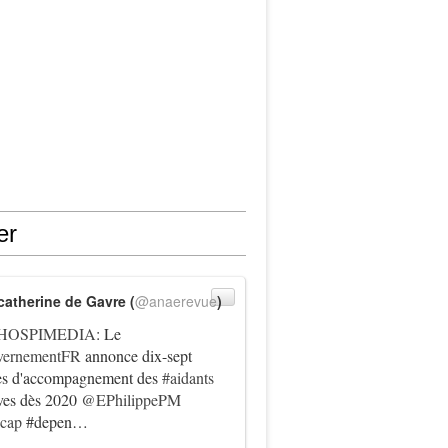
er
catherine de Gavre (
@anaerevue
)
HOSPIMEDIA
: Le
ernementFR
annonce dix-sept
es d'accompagnement des
#aidants
ives dès 2020
@EPhilippePM
icap
#depen…