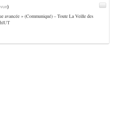
evue
)
ique avancée » (Communiqué) – Toute La Veille des
FahlUT