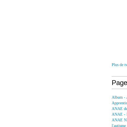
Plus de t
Page
Album - 
Apprentis
ANAE dep
ANAE - L
ANAE N° 
l'autisme