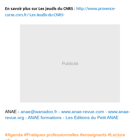
En savoir plus sur Les jeudis du CNRS
:
http://www.provence-
corse.cnrs.fr/-Les-Jeudis-du-CNRS-
Publicité
ANAE -
anae@wanadoo.fr
-
www.anae-revue.com
-
www.anae-
revue.org
-
ANAE formations
-
Les Editions du Petit ANAE
#Agenda
#Pratiques professionnelles
#enseignants
#Lecture