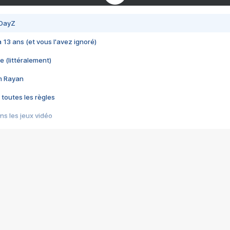
 DayZ
 a 13 ans (et vous l'avez ignoré)
e (littéralement)
im Rayan
 toutes les règles
s les jeux vidéo
us choquant de Rockstar ? - Le scandale BULLY
e plus moche de Steam
du RÊVE tourne au CAUCHEMAR
pendant 8 heures
it… à tort
umiliés par un jeu vidéo