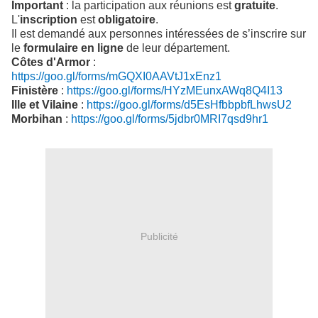
Important
: la participation aux réunions est
gratuite
.
L'
inscription
est
obligatoire
.
Il est demandé aux personnes intéressées de s’inscrire sur
le
formulaire en ligne
de leur département.
Côtes d'Armor
:
https://goo.gl/forms/mGQXI0AAVtJ1xEnz1
Finistère
:
https://goo.gl/forms/HYzMEunxAWq8Q4I13
Ille et Vilaine
:
https://goo.gl/forms/d5EsHfbbpbfLhwsU2
Morbihan
:
https://goo.gl/forms/5jdbr0MRI7qsd9hr1
Publicité