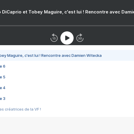
 DiCaprio et Tobey Maguire, c'est lui ! Rencontre avec Dam
bey Maguire, c'est lui ! Rencontre avec Damien Witecka
e 6
e 5
e 4
e 3
s créatrices de la VF !
e 2
e 1