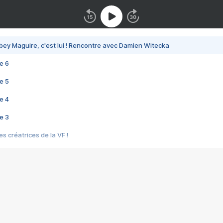
bey Maguire, c'est lui ! Rencontre avec Damien Witecka
e 6
e 5
e 4
e 3
s créatrices de la VF !
e 2
e 1
e Mektoub My Love arrive enfin ! Rencontre avec Shaïn Boumedine et Sal
i : après Toni en famille