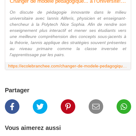
Changer de modèle pédagogique... à l'Université! - École branchée
On discute de pédagogie innovante dans le milieu
universitaire avec Iannis Aliferis, physicien et enseignant-
chercheur à la Polytech Nice Sophia. Afin de rendre son
enseignement plus interactif et mener ses étudiants vers
une meilleure compréhension des concepts sous-jacents à
la théorie, Iannis applique des stratégies souvent présentes
au niveau primaire comme la classe inversée et
l'apprentissage par les pairs.
https://ecolebranchee.com/changer-de-modele-pedagogique-a-luniversite/?utm_source=%C3%89cole+branch%C3%A9e&utm_campaign=aeda1e0db7-Infolettre_hebdomadaire&utm_medium=email&utm_term=0_c849bc68fc-aeda1e0db7-84614565&mc_cid=aeda1e0db7&mc_eid=613421728b
Partager
Vous aimerez aussi