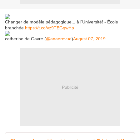
Changer de modèle pédagogique... à l'Université! - École
branchée
https://t.co/vz9TEGgwHp
catherine de Gavre (
@anaerevue
)
August 07, 2019
Publicité