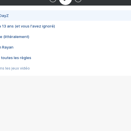
 DayZ
 a 13 ans (et vous l'avez ignoré)
e (littéralement)
im Rayan
 toutes les règles
s les jeux vidéo
us choquant de Rockstar ? - Le scandale BULLY
e plus moche de Steam
du RÊVE tourne au CAUCHEMAR
pendant 8 heures
it… à tort