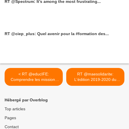
RT @Spectrum: It’s among the most frustrating...
RT @ciep_plus: Quel avenir pour la #formation des...
< RT @educIFE:
RT @maesolidarite:
Comprendre les missions
L'édition 2019-2020 du
d’une...
prix... >
Hébergé par Overblog
Top articles
Pages
Contact