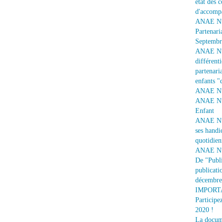
état des 
d'accomp
ANAE N° 
Partenari
Septembr
ANAE N° 1
différent
partenaria
enfants "
ANAE N° 
ANAE N° 
Enfant
ANAE N° 
ses handi
quotidien
ANAE N° 
De "Publi
publicati
décembre
IMPORTAN
Participe
2020 !
La docume