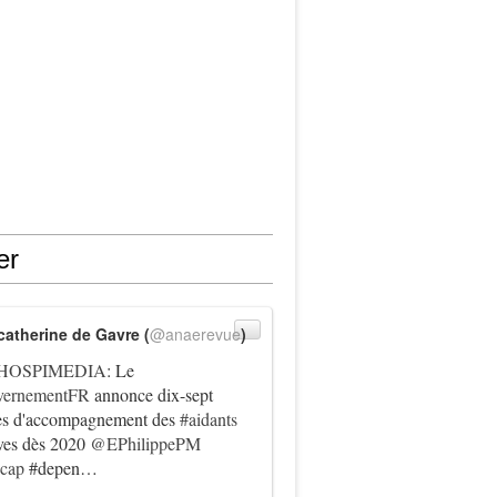
er
catherine de Gavre (
@anaerevue
)
HOSPIMEDIA
: Le
ernementFR
annonce dix-sept
es d'accompagnement des
#aidants
ives dès 2020
@EPhilippePM
icap
#depen…