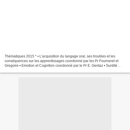
Thématiques 2015 * • L’acquisition du langage oral, ses troubles et les
conséquences sur les apprentissages coordonné par les Pr Fourneret et
Gregoire • Emotion et Cognition coordonné par le Pr E. Gentaz • Surdité
coordonné par le Pr J Leybaert • Avantages...