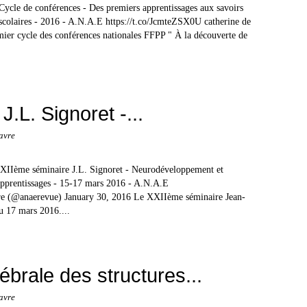
Cycle de conférences - Des premiers apprentissages aux savoirs
scolaires - 2016 - A.N.A.E https://t.co/JcmteZSX0U catherine de
er cycle des conférences nationales FFPP " À la découverte de
.L. Signoret -...
avre
XIIème séminaire J.L. Signoret - Neurodéveloppement et
pprentissages - 15-17 mars 2016 - A.N.A.E
re (@anaerevue) January 30, 2016 Le XXIIème séminaire Jean-
u 17 mars 2016....
brale des structures...
avre