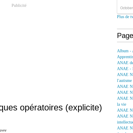
Publicité
October
Plus de t
Page
Album - 
Apprentis
ANAE dep
ANAE - L
ANAE N° 
l'autisme
ANAE N° 
ANAE N° 
ANAE N° 
la vie
ues opératoires (explicite)
ANAE N° 
ANAE N° 
intellectu
ANAE N° 1
avre