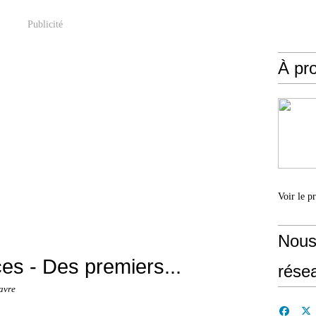
Publicité
À pr
Voir le p
Nous
es - Des premiers...
rése
avre