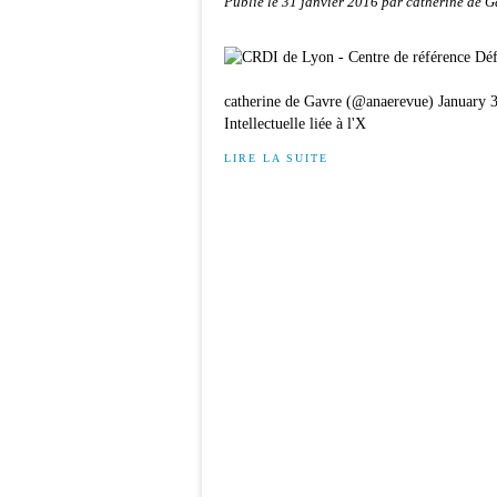
Publié le
31 janvier 2016
par catherine de G
catherine de Gavre (@anaerevue) January 3
Intellectuelle liée à l'X
LIRE LA SUITE