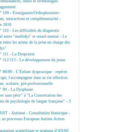
connaissances, outils et technologies
agnement
109 - Enseignants/Orthophonistes :
ats, interactions et complémentarité -
e 2010
10 - Les difficultés du diagnostic
iel entre "multidys" et retard mental - Le
t entre les acteur de la prise en charge des
dys"
111 - La Dyspraxie
112/113 - Le développement du jeune
88/89 - L'Enfant dyspraxique : repérer
caps, l'accompagner dans sa vie affective,
ne, scolaire, pré-professionnelle
99 - La Dysphasie
er sans périr" à "La Concertation des
ons de psychologie de langue française" - 3
T - Autisme - Consultation historique -
z au processus European Autism Action
ntation scientifique et pratique d'ANAE