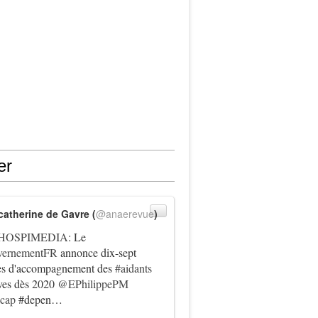
er
catherine de Gavre (
@anaerevue
)
HOSPIMEDIA
: Le
ernementFR
annonce dix-sept
es d'accompagnement des
#aidants
ives dès 2020
@EPhilippePM
icap
#depen…