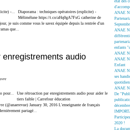
état des 
d'accomp
Diaporama : techniques opératoires (explicite) -
ANAE N° 
Mélimélune https://t.co/aHq0gA7FxG catherine de
Partenari
ur, je suis comme vous le savez équipée depuis la rentrée d'un
Septembr
ramas que...
ANAE N° 1
différent
partenaria
enfants "
ANAE N° 
r enregistrements audio
ANAE N° 
Enfant
ANAE N° 
ses handi
avre
quotidien
ANAE N° 
Une rétroaction par enregistrements audio pour aider le
De "Publi
tiers faible | Carrefour éducation
publicati
re (@anaerevue) January 30, 2016 L'enseignante de français
décembre
ernièrement partagé...
IMPORTAN
Participe
2020 !
La docume