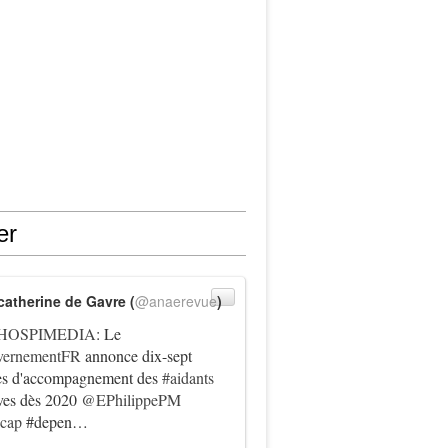
er
catherine de Gavre (
@anaerevue
)
HOSPIMEDIA
: Le
ernementFR
annonce dix-sept
es d'accompagnement des
#aidants
ives dès 2020
@EPhilippePM
icap
#depen…