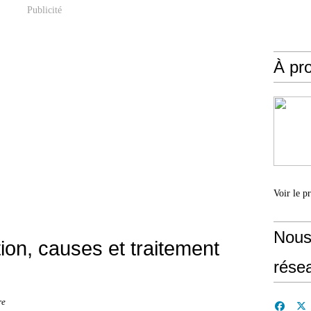
Publicité
À pr
Voir le p
Nous
tion, causes et traitement
rése
re