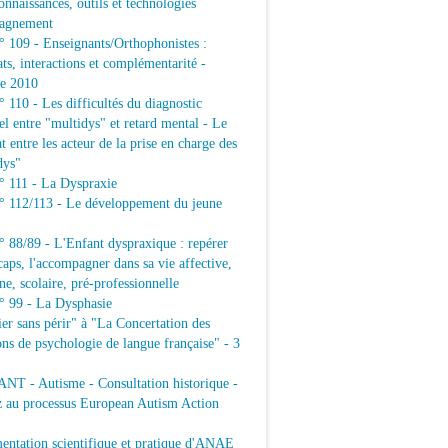
connaissances, outils et technologies
agnement
109 - Enseignants/Orthophonistes :
ats, interactions et complémentarité -
e 2010
10 - Les difficultés du diagnostic
iel entre "multidys" et retard mental - Le
t entre les acteur de la prise en charge des
dys"
111 - La Dyspraxie
112/113 - Le développement du jeune
88/89 - L'Enfant dyspraxique : repérer
caps, l'accompagner dans sa vie affective,
ne, scolaire, pré-professionnelle
99 - La Dysphasie
er sans périr" à "La Concertation des
ons de psychologie de langue française" - 3
T - Autisme - Consultation historique -
z au processus European Autism Action
ntation scientifique et pratique d'ANAE