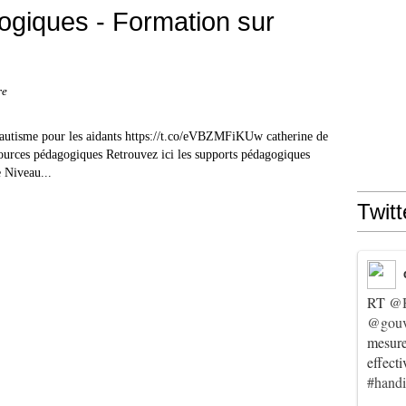
giques - Formation sur
re
'autisme pour les aidants https://t.co/eVBZMFiKUw catherine de
rces pédagogiques Retrouvez ici les supports pédagogiques
 Niveau...
Twitt
RT
@
@gouv
mesur
effect
#hand