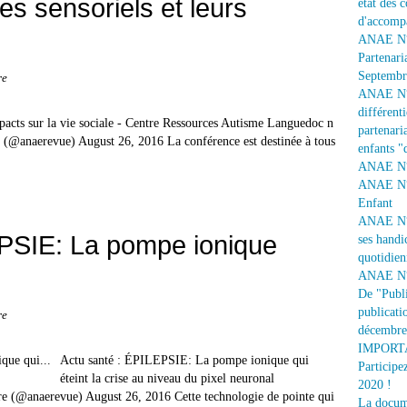
les sensoriels et leurs
état des 
d'accomp
ANAE N° 
Partenari
Septembr
re
ANAE N° 1
différent
impacts sur la vie sociale - Centre Ressources Autisme Languedoc n
partenaria
 (@anaerevue) August 26, 2016 La conférence est destinée à tous
enfants "
ANAE N° 
ANAE N° 
Enfant
ANAE N° 
EPSIE: La pompe ionique
ses handi
quotidien
ANAE N° 
De "Publi
publicati
re
décembre
IMPORTAN
Actu santé : ÉPILEPSIE: La pompe ionique qui
Participe
éteint la crise au niveau du pixel neuronal
2020 !
e (@anaerevue) August 26, 2016 Cette technologie de pointe qui
La docume