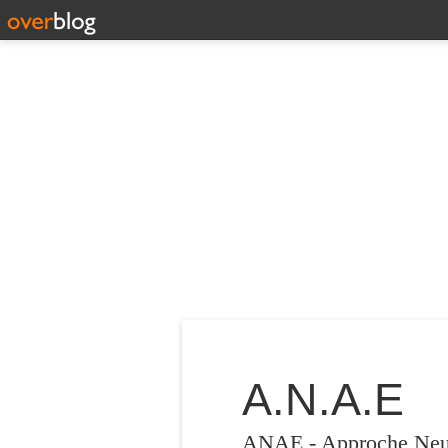
A.N.A.E
ANAE - Approche Neuro