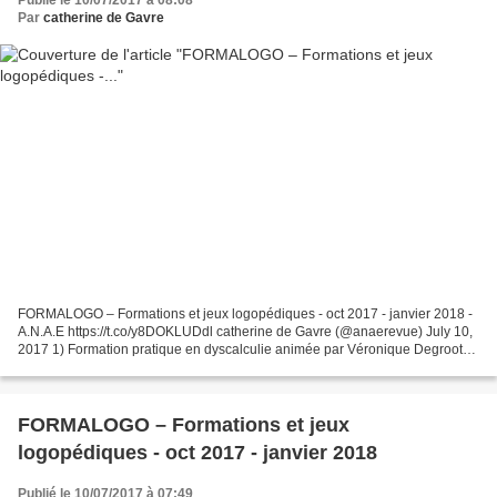
Par
catherine de Gavre
FORMALOGO – Formations et jeux logopédiques - oct 2017 - janvier 2018 -
A.N.A.E https://t.co/y8DOKLUDdl catherine de Gavre (@anaerevue) July 10,
2017 1) Formation pratique en dyscalculie animée par Véronique Degroote,
logopède/orthophoniste. Date : 21-22...
FORMALOGO – Formations et jeux
logopédiques - oct 2017 - janvier 2018
Publié le 10/07/2017 à 07:49