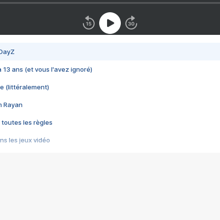
 DayZ
 a 13 ans (et vous l'avez ignoré)
e (littéralement)
im Rayan
 toutes les règles
s les jeux vidéo
us choquant de Rockstar ? - Le scandale BULLY
e plus moche de Steam
du RÊVE tourne au CAUCHEMAR
pendant 8 heures