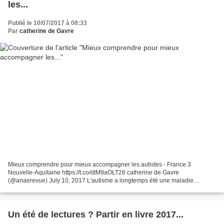
les...
Publié le 10/07/2017 à 08:33
Par
catherine de Gavre
Mieux comprendre pour mieux accompagner les autistes - France 3
Nouvelle-Aquitaine https://t.co/dtM9aOLT26 catherine de Gavre
(@anaerevue) July 10, 2017 L'autisme a longtemps été une maladie
méconnue qui n'est reconnue en France comme handicap que depuis...
Un été de lectures ? Partir en livre 2017...