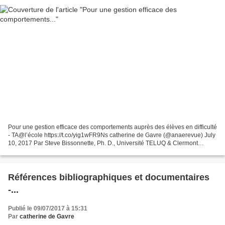
Pour une gestion efficace des comportements auprès des élèves en difficulté
- TA@l’école https://t.co/yig1wFR9Ns catherine de Gavre (@anaerevue) July
10, 2017 Par Steve Bissonnette, Ph. D., Université TELUQ & Clermont
Gauthier, Ph. D., Université Laval...
Références bibliographiques et documentaires
-...
Publié le 09/07/2017 à 15:31
Par
catherine de Gavre