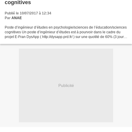
cognitives
Publié le 10/07/2017 à 12:34
Par
ANAE
Poste d’ingénieur d’études en psychologie/sciences de l’éducation/sciences
cognitives Un poste d’ingénieur d’études est à pourvoir dans le cadre du
projet E-Fran DysApp ( http://dysapp.prd.fr/ ) sur une quotité de 60% (3 jours
par semaine) sur une durée...
Publicité