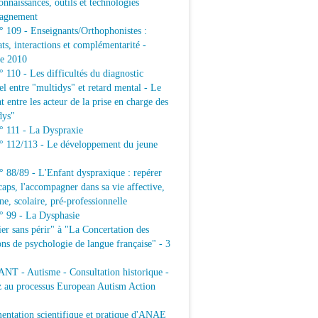
connaissances, outils et technologies
agnement
109 - Enseignants/Orthophonistes :
ats, interactions et complémentarité -
e 2010
10 - Les difficultés du diagnostic
iel entre "multidys" et retard mental - Le
t entre les acteur de la prise en charge des
dys"
111 - La Dyspraxie
112/113 - Le développement du jeune
88/89 - L'Enfant dyspraxique : repérer
caps, l'accompagner dans sa vie affective,
ne, scolaire, pré-professionnelle
99 - La Dysphasie
er sans périr" à "La Concertation des
ons de psychologie de langue française" - 3
T - Autisme - Consultation historique -
z au processus European Autism Action
ntation scientifique et pratique d'ANAE