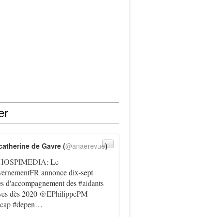
er
catherine de Gavre (
@anaerevue
)
HOSPIMEDIA
: Le
ernementFR
annonce dix-sept
es d'accompagnement des
#aidants
ives dès 2020
@EPhilippePM
icap
#depen…