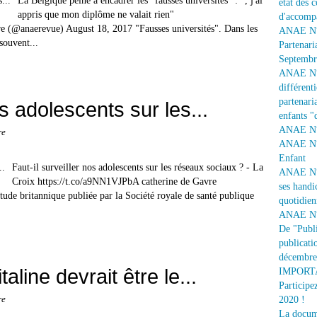
La Belgique peine à encadrer les "fausses universités" : ", j'ai
état des 
appris que mon diplôme ne valait rien"
d'accomp
e (@anaerevue) August 18, 2017 "Fausses universités". Dans les
ANAE N° 
souvent...
Partenari
Septembr
ANAE N° 1
différent
partenaria
os adolescents sur les...
enfants "
ANAE N° 
re
ANAE N° 
Enfant
Faut-il surveiller nos adolescents sur les réseaux sociaux ? - La
ANAE N° 
Croix https://t.co/a9NN1VJPbA catherine de Gavre
ses handi
de britannique publiée par la Société royale de santé publique
quotidien
ANAE N° 
De "Publi
publicati
décembre
taline devrait être le...
IMPORTAN
Participe
re
2020 !
La docume