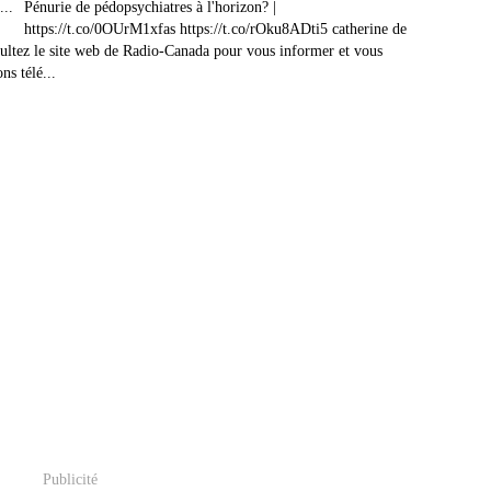
Pénurie de pédopsychiatres à l'horizon? |
https://t.co/0OUrM1xfas https://t.co/rOku8ADti5 catherine de
ltez le site web de Radio-Canada pour vous informer et vous
ns télé...
Publicité