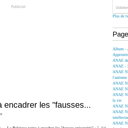
Publicité
October
Plus de t
Page
Album - 
Apprentis
ANAE dep
ANAE - L
ANAE N° 
l'autisme
ANAE N° 
ANAE N° 
ANAE N° 
la vie
 encadrer les "fausses...
ANAE N° 
ANAE N° 
re
intellectu
ANAE N° 1