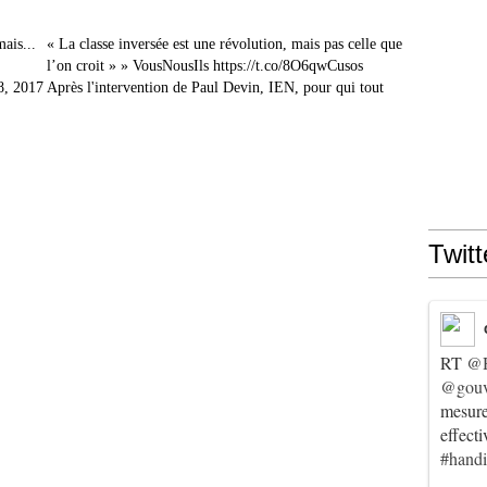
« La classe inversée est une révolution, mais pas celle que
l’on croit » » VousNousIls https://t.co/8O6qwCusos
, 2017 Après l'intervention de Paul Devin, IEN, pour qui tout
Twitt
RT
@
@gouv
mesur
effect
#hand