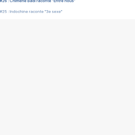
#26 : Chimène Badi raconte "Entre nous"
#25 : Indochine raconte "3e sexe"
#24 : Zaho raconte "C'est chelou"
#23 : Patrick Bruel raconte "Au café des délices"
#22 : Kyo raconte "Le chemin"
#21 : Nolwenn Leroy raconte "Cassé"
#20 : Patrick Hernandez raconte "Born to be alive"
#19 : Lorie raconte "Près de moi"
#18 : Michael Jones raconte "A nos actes manqués" (avec Jean-Jacque
#17 : Khaled raconte "Aïcha"
#16 : Corneille raconte "Parce qu'on vient de loin"
#15 : Indochine raconte "L'aventurier"
14 : Lorie raconte "Sur un air latino"