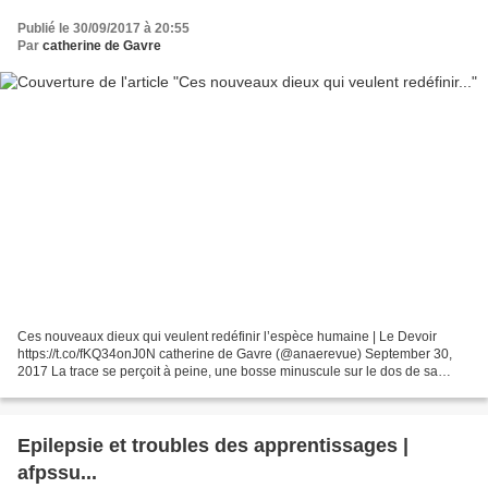
Publié le 30/09/2017 à 20:55
Par
catherine de Gavre
Ces nouveaux dieux qui veulent redéfinir l’espèce humaine | Le Devoir
https://t.co/fKQ34onJ0N catherine de Gavre (@anaerevue) September 30,
2017 La trace se perçoit à peine, une bosse minuscule sur le dos de sa
main. Mais pour Dominique Leclerc, la micropuce...
Epilepsie et troubles des apprentissages |
afpssu...