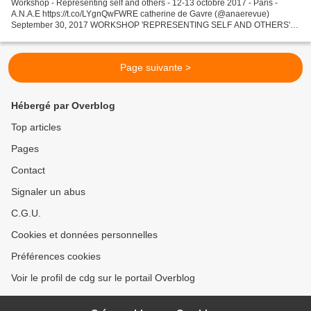
Workshop - Representing self and others - 12-13 octobre 2017 - Paris -
A.N.A.E https://t.co/LYgnQwFWRE catherine de Gavre (@anaerevue)
September 30, 2017 WORKSHOP 'REPRESENTING SELF AND OTHERS'
12, 13 octobre 2017, salle Jaurès, 29 rue d'Ulm, Paris
http://cognition.ens.fr/Workshop.html...
Page suivante >
Hébergé par Overblog
Top articles
Pages
Contact
Signaler un abus
C.G.U.
Cookies et données personnelles
Préférences cookies
Voir le profil de cdg sur le portail Overblog