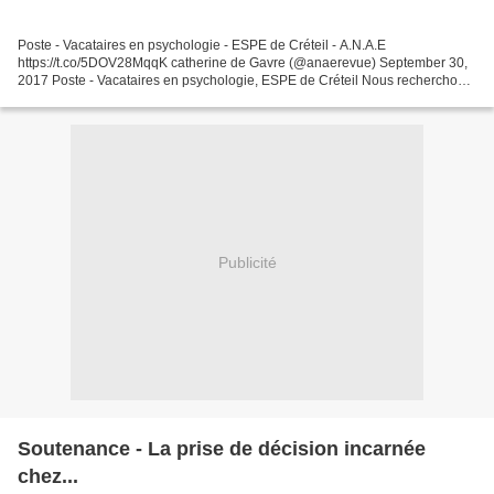
Poste - Vacataires en psychologie - ESPE de Créteil - A.N.A.E
https://t.co/5DOV28MqqK catherine de Gavre (@anaerevue) September 30,
2017 Poste - Vacataires en psychologie, ESPE de Créteil Nous recherchons
un-une-des vacataires en psychologie pour des...
Publicité
Soutenance - La prise de décision incarnée
chez...