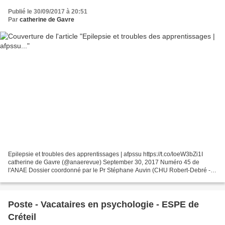
Publié le 30/09/2017 à 20:51
Par
catherine de Gavre
Epilepsie et troubles des apprentissages | afpssu https://t.co/IoeW3bZi1I
catherine de Gavre (@anaerevue) September 30, 2017 Numéro 45 de
l'ANAE Dossier coordonné par le Pr Stéphane Auvin (CHU Robert-Debré -
Université Paris Diderot) et le Dr Christine...
Poste - Vacataires en psychologie - ESPE de
Créteil