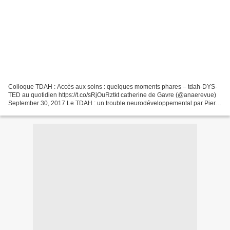
Colloque TDAH : Accès aux soins : quelques moments phares – tdah-DYS-
TED au quotidien https://t.co/sRjOuRztkt catherine de Gavre (@anaerevue)
September 30, 2017 Le TDAH : un trouble neurodéveloppemental par Pierre
GRESSENS Ou comment aborder des dimensions...