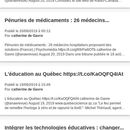
(@anaerevue) August 20, 2019 Consultez le site web de Radio-Canada
pour vous informer et vous divertir....
Pénuries de médicaments : 26 médecins...
Publié le 20/08/2019 à 00:12
Par
catherine de Gavre
Pénuries de médicaments : 26 médecins hospitaliers proposent des
solutions (France) | Psychomédia https://t.co/gR8rFw6OTb catherine de
Gavre (@anaerevue) August 20, 2019 Dans une tribune publiée le 18 août
dans Le Journal du dimanche, le Pr Jean-Paul...
L'éducation au Québec https://t.co/KaOQFQ4IAt
Publié le 19/08/2019 à 15:49
Par
catherine de Gavre
L'éducation au Québec https://t.co/KaOQFQ4IAt catherine de Gavre
(@anaerevue) August 19, 2019 www.quebecscience.qc.ca "Le feu permet
de remettre l'horloge à zéro et de rajeunir la forêt." -Michel Thériault, agent
de gestion des incendies pour Parcs Canada....
Intégrer les technologies éducatives : changer...