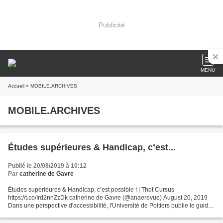
Publicité
MENU
Accueil
» MOBILE.ARCHIVES
MOBILE.ARCHIVES
Études supérieures & Handicap, c’est...
Publié le 20/08/2019 à 10:12
Par
catherine de Gavre
Études supérieures & Handicap, c’est possible ! | Thot Cursus
https://t.co/Ird2nhZzDk catherine de Gavre (@anaerevue) August 20, 2019
Dans une perspective d'accessibilité, l'Université de Poitiers publie le guide "
Etudes supérieures et handicap : le...