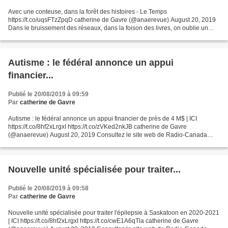
Avec une conteuse, dans la forêt des histoires - Le Temps
https://t.co/uqsFTzZpqD catherine de Gavre (@anaerevue) August 20, 2019
Dans le bruissement des réseaux, dans la foison des livres, on oublie un
autre continent enfoui qui abrite des récits et...
Autisme : le fédéral annonce un appui
financier...
Publié le 20/08/2019 à 09:59
Par
catherine de Gavre
Autisme : le fédéral annonce un appui financier de près de 4 M$ | ICI
https://t.co/8hf2xLrgxI https://t.co/zVKed2nkJB catherine de Gavre
(@anaerevue) August 20, 2019 Consultez le site web de Radio-Canada
pour vous informer et vous divertir. Trouvez vos...
Nouvelle unité spécialisée pour traiter...
Publié le 20/08/2019 à 09:58
Par
catherine de Gavre
Nouvelle unité spécialisée pour traiter l'épilepsie à Saskatoon en 2020-2021
| ICI https://t.co/8hf2xLrgxI https://t.co/cwE1A6qTla catherine de Gavre