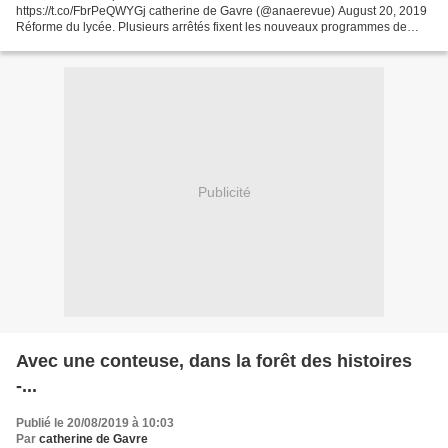
https://t.co/FbrPeQWYGj catherine de Gavre (@anaerevue) August 20, 2019
Réforme du lycée. Plusieurs arrêtés fixent les nouveaux programmes de
plusieurs voies technologiques : celui des enseignements...
Publicité
Avec une conteuse, dans la forêt des histoires
-...
Publié le 20/08/2019 à 10:03
Par
catherine de Gavre