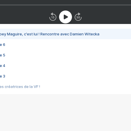
bey Maguire, c'est lui ! Rencontre avec Damien Witecka
e 6
e 5
e 4
e 3
s créatrices de la VF !
e 2
e 1
e Mektoub My Love arrive enfin ! Rencontre avec Shaïn Boumedine et Sal
i : après Toni en famille