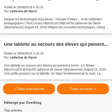
Publié le 19/08/2019 à 15:31
Par
catherine de Gavre
Intégrer les technologies éducatives : changer d’idées… et de méthodes
pédagogiques | Thot Cursus https://t.co/13fdjCePSa catherine de Gavre
(@anaerevue) August 19, 2019 Intégrer les nouvelles technologies, changer
"d'algorithmes éducatifs" construits...
Une tablette au secours des élèves qui peinent...
Publié le 19/08/2019 à 15:20
Par
catherine de Gavre
Une tablette au secours des élèves qui peinent à écrire - Le Temps
https://t.co/O2JjH2gv3D catherine de Gavre (@anaerevue) August 19, 2019
Une petite pression sur la tablette. Un léger tremblement de la main. La
vitesse du tracé d'une lettre. Sous les...
< Page précédente
Page suivante >
Hébergé par Overblog
Top articles