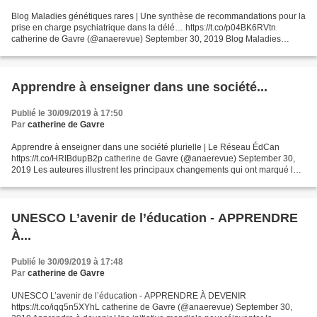
Blog Maladies génétiques rares | Une synthèse de recommandations pour la
prise en charge psychiatrique dans la délé… https://t.co/p04BK6RVtn
catherine de Gavre (@anaerevue) September 30, 2019 Blog Maladies
génétiques rares | Une synthèse de recommandations...
Apprendre à enseigner dans une société...
Publié le 30/09/2019 à 17:50
Par
catherine de Gavre
Apprendre à enseigner dans une société plurielle | Le Réseau ÉdCan
https://t.co/HRIBdupB2p catherine de Gavre (@anaerevue) September 30,
2019 Les auteures illustrent les principaux changements qui ont marqué la
mise en œuvre des deux finalités de la Politique...
UNESCO L’avenir de l’éducation - APPRENDRE
À...
Publié le 30/09/2019 à 17:48
Par
catherine de Gavre
UNESCO L’avenir de l’éducation - APPRENDRE À DEVENIR
https://t.co/iqq5n5XYhL catherine de Gavre (@anaerevue) September 30,