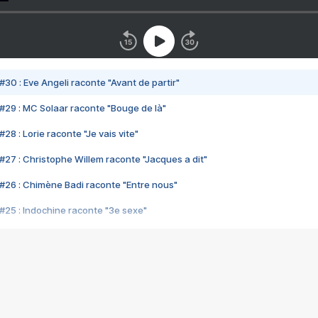
#30 : Eve Angeli raconte "Avant de partir"
#29 : MC Solaar raconte "Bouge de là"
28 : Lorie raconte "Je vais vite"
#27 : Christophe Willem raconte "Jacques a dit"
#26 : Chimène Badi raconte "Entre nous"
#25 : Indochine raconte "3e sexe"
#24 : Zaho raconte "C'est chelou"
#23 : Patrick Bruel raconte "Au café des délices"
#22 : Kyo raconte "Le chemin"
#21 : Nolwenn Leroy raconte "Cassé"