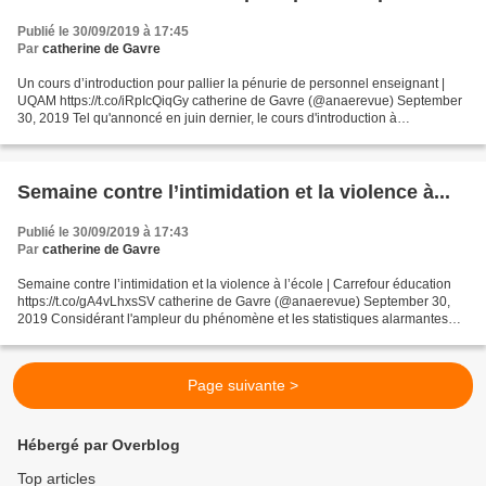
Publié le 30/09/2019 à 17:45
Par
catherine de Gavre
Un cours d’introduction pour pallier la pénurie de personnel enseignant |
UQAM https://t.co/iRpIcQiqGy catherine de Gavre (@anaerevue) September
30, 2019 Tel qu'annoncé en juin dernier, le cours d'introduction à
l'enseignement pour le personnel qui ne...
Semaine contre l’intimidation et la violence à...
Publié le 30/09/2019 à 17:43
Par
catherine de Gavre
Semaine contre l’intimidation et la violence à l’école | Carrefour éducation
https://t.co/gA4vLhxsSV catherine de Gavre (@anaerevue) September 30,
2019 Considérant l'ampleur du phénomène et les statistiques alarmantes
sur le sujet, l'intimidation qui...
Page suivante >
Hébergé par Overblog
Top articles