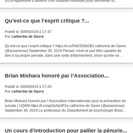
2019 Apprendre à devenir Une initiative mondiale pour réinventer la
manière dont le savoir et l'apprentissage peuvent façonner l'avenir...
Qu’est-ce que l’esprit critique ?...
Publié le 30/09/2019 à 17:47
Par
catherine de Gavre
Qu’est-ce que l’esprit critique ? https://t.co/5N6SGfsGB3 catherine de Gavre
(@anaerevue) September 30, 2019 Penser, n'est-ce pas être capable de
dire à sa propre pensée, dans une sorte d'étonnement, sinon qu'elle se
trompe, du moins qu'elle mérite d'être...
Brian Mishara honoré par l’Association...
Publié le 30/09/2019 à 17:45
Par
catherine de Gavre
Brian Mishara honoré par l’Association internationale pour la prévention du
suicide | UQAM https://t.co/apSyXpdF2q catherine de Gavre (@anaerevue)
September 30, 2019 Le professeur du Département de psychologie Brian
Mishara, directeur du Centre de recherche...
Un cours d’introduction pour pallier la pénurie...