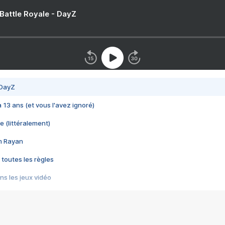
 Battle Royale - DayZ
 DayZ
 a 13 ans (et vous l'avez ignoré)
e (littéralement)
im Rayan
 toutes les règles
s les jeux vidéo
us choquant de Rockstar ? - Le scandale BULLY
e plus moche de Steam