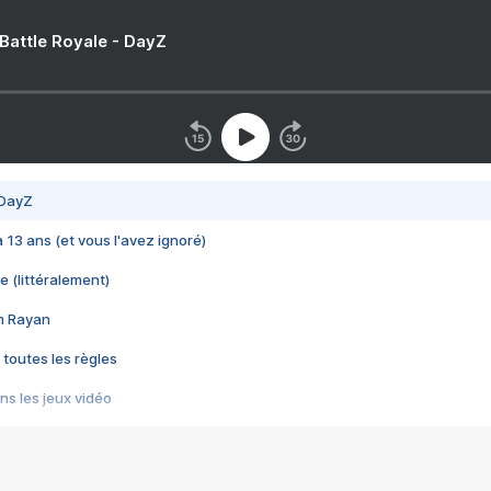
 Battle Royale - DayZ
 DayZ
 a 13 ans (et vous l'avez ignoré)
e (littéralement)
im Rayan
 toutes les règles
s les jeux vidéo
us choquant de Rockstar ? - Le scandale BULLY
e plus moche de Steam