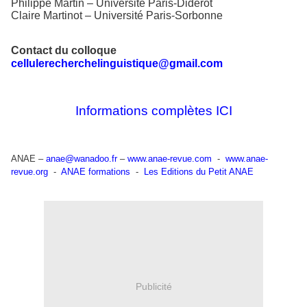
Philippe Martin – Université Paris-Diderot
Claire Martinot – Université Paris-Sorbonne
Contact du colloque
cellulerecherchelinguistique@gmail.com
Informations complètes ICI
ANAE –
anae@wanadoo.fr
–
www.anae-revue.com
-
www.anae-
revue.org
-
ANAE formations
-
Les Editions du Petit ANAE
Publicité