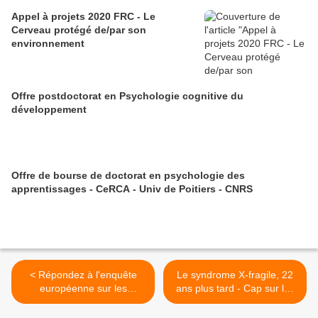
Appel à projets 2020 FRC - Le
Cerveau protégé de/par son
environnement
Offre postdoctorat en Psychologie cognitive du
développement
Offre de bourse de doctorat en psychologie des
apprentissages - CeRCA - Univ de Poitiers - CNRS
< Répondez à l'enquête
Le syndrome X-fragile, 22
européenne sur les
ans plus tard - Cap sur les
interventions délivrées aux
neurosciences - Qualité de
enfants avec autisme
vie - 16 nov 2012 >