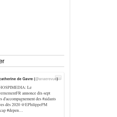
er
catherine de Gavre (
@anaerevue
)
HOSPIMEDIA
: Le
ernementFR
annonce dix-sept
es d'accompagnement des
#aidants
ives dès 2020
@EPhilippePM
icap
#depen…