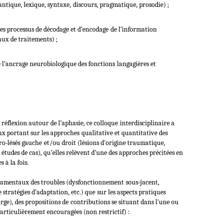
ntique, lexique, syntaxe,
discours, pragmatique, prosodie) ;
des processus de décodage et d’encodage
de l’information
aux de traitements) ;
e l’ancrage neurobiologique des fonctions
langagières et
a réflexion autour de l’aphasie, ce colloque
interdisciplinaire a
ux portant sur les approches
qualitative et quantitative des
ro‐lésés gauche
et/ou droit (lésions d'origine traumatique,
études de cas), qu’elles relèvent d’une des approches précitées en
 à la fois.
ondamentaux des troubles (dysfonctionnement
sous‐jacent,
stratégies d’adaptation, etc.) que
sur les aspects pratiques
rge), des propositions de
contributions se situant dans l'une ou
articulièrement encouragées (non restrictif) :