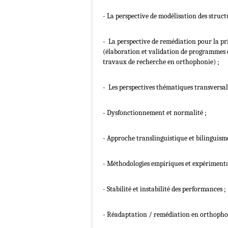
- La perspective de modélisation des struct
- La perspective de remédiation pour la pri
(élaboration et validation de programmes 
travaux de recherche en orthophonie) ;
- Les perspectives thématiques transversal
- Dysfonctionnement et normalité ;
- Approche translinguistique et bilinguisme
- Méthodologies empiriques et expérimenta
- Stabilité et instabilité des performances ;
- Réadaptation / remédiation en orthopho