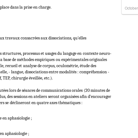
 place dans la prise en charge.
October
ux travaux consacrées aux dissociations, qu'elles
es structures, processus et usages du langage en
contexte neuro‐
 la base de méthodes empiriques
ou expérimentales originales
e, recueil et
analyse de corpus, oculométrie, étude des
lle, ‐
langue, dissociations entre modalités : compréhension ‐
 TEP, chirurgie éveillée, etc.).
cutées lors de séances de communications orales
(20 minutes de
us, des sessions en ateliers
seront organisées afin d’encourager
ers se
déclineront en quatre axes thématiques :
e en aphasiologie ;
en aphasiologie ;