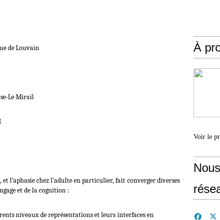
À pr
que de Louvain
se‐Le Mirail
M
Voir le p
Nous
et l’aphasie chez l’adulte en particulier, fait
converger diverses
rése
ngage et de la cognition :
férents niveaux de représentations et leurs
interfaces en