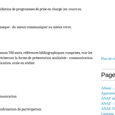
alidation de programmes de prise en charge (en
cours ou
phasique : du mieux communiquer au mieux vivre.
mum 700 mots, références bibliographiques
comprises, voir les
éciseront la forme de
présentation souhaitée : communication
Plus de t
ication
orale en atelier.
Page
Album - 
Apprentis
mmunication
ANAE dep
ANAE - L
ANAE N° 
onfirmation de participation
l'autisme