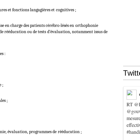
ures et fonctions langagières et
cognitives ;
se en charge des patients cérébro‐lésés en
orthophonie
de rééducation ou de tests
d’évaluation, notamment issus de
es :
Twitt
 ;
les ;
RT
@
@gouv
mesur
effect
#hand
nie, évaluation, programmes de
rééducation ;