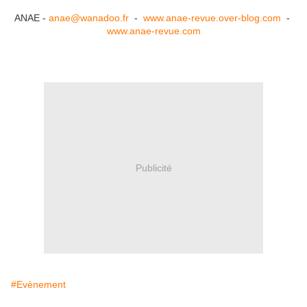
ANAE -
anae@wanadoo.fr
-
www.anae-revue.over-blog.com
-
www.anae-revue.com
Publicité
#Evènement