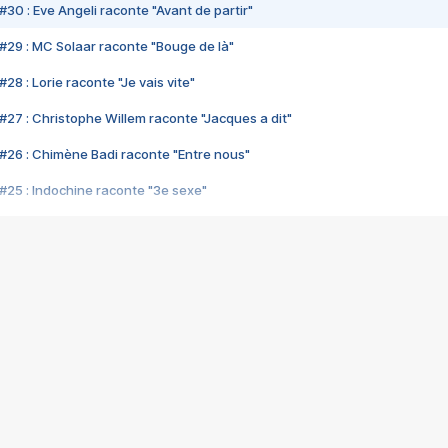
#30 : Eve Angeli raconte "Avant de partir"
#29 : MC Solaar raconte "Bouge de là"
28 : Lorie raconte "Je vais vite"
#27 : Christophe Willem raconte "Jacques a dit"
#26 : Chimène Badi raconte "Entre nous"
#25 : Indochine raconte "3e sexe"
#24 : Zaho raconte "C'est chelou"
#23 : Patrick Bruel raconte "Au café des délices"
#22 : Kyo raconte "Le chemin"
#21 : Nolwenn Leroy raconte "Cassé"
#20 : Patrick Hernandez raconte "Born to be alive"
#19 : Lorie raconte "Près de moi"
#18 : Michael Jones raconte "A nos actes manqués" (avec Jean-Jacque