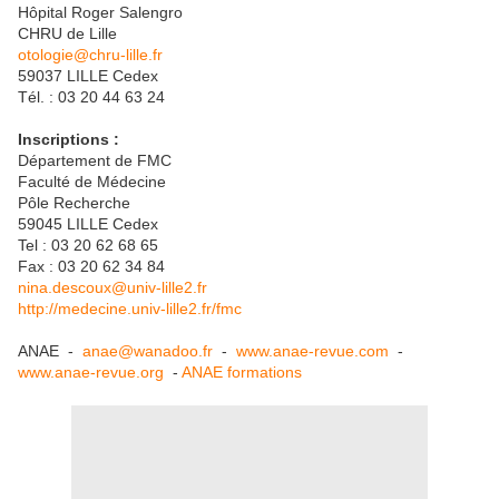
Hôpital Roger Salengro
CHRU de Lille
otologie@chru-lille.fr
59037 LILLE Cedex
Tél. : 03 20 44 63 24
Inscriptions :
Département de FMC
Faculté de Médecine
Pôle Recherche
59045 LILLE Cedex
Tel : 03 20 62 68 65
Fax : 03 20 62 34 84
nina.descoux@univ-lille2.fr
http://medecine.univ-lille2.fr/fmc
ANAE -
anae@wanadoo.fr
-
www.anae-revue.com
-
www.anae-revue.org
-
ANAE formations