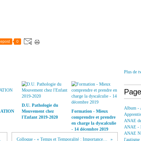
epost
0
Plus de t
Page
D.U. Pathologie du
Album - 
ATION
Mouvement chez
Formation - Mieux
Apprentis
l'Enfant 2019-2020
comprendre et prendre
ANAE dep
en charge la dyscalculie
ANAE - L
- 14 décembre 2019
ANAE N° 
- 29 novembre 2011
Colloque - « Temps et Temporalité : Importance de la Rythmicité dans l’organisation psychique »- 16 déc 2011
l'autisme