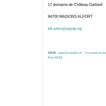
17 domaine de Château Gaillard
94700 MAISONS ALFORT
idf-zebres@anpeip.org
ANAE -
anae@wanadoo.fr
-
www.anae-revue
Petit ANAE