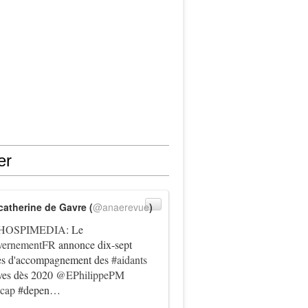
er
catherine de Gavre (
@anaerevue
)
HOSPIMEDIA
: Le
ernementFR
annonce dix-sept
es d'accompagnement des
#aidants
ives dès 2020
@EPhilippePM
icap
#depen…