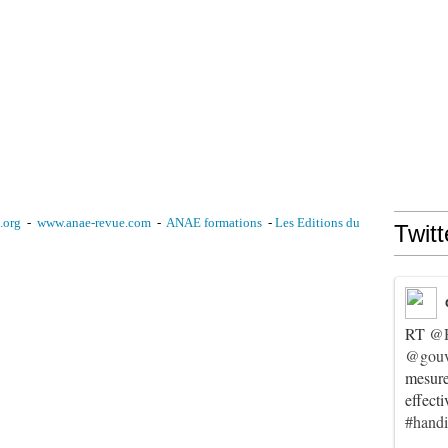
.org
-
www.anae-revue.com
-
AN
AE formations
-
Les Editions du
Twitt
RT
@
@gouv
mesur
effect
#hand