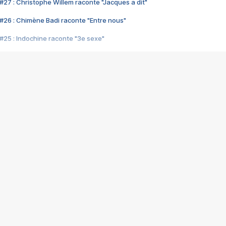
#27 : Christophe Willem raconte "Jacques a dit"
#26 : Chimène Badi raconte "Entre nous"
#25 : Indochine raconte "3e sexe"
#24 : Zaho raconte "C'est chelou"
#23 : Patrick Bruel raconte "Au café des délices"
#22 : Kyo raconte "Le chemin"
#21 : Nolwenn Leroy raconte "Cassé"
#20 : Patrick Hernandez raconte "Born to be alive"
#19 : Lorie raconte "Près de moi"
#18 : Michael Jones raconte "A nos actes manqués" (avec Jean-Jacque
#17 : Khaled raconte "Aïcha"
#16 : Corneille raconte "Parce qu'on vient de loin"
#15 : Indochine raconte "L'aventurier"