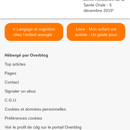
< Langage et cognition
Livre - Mon enfant est
chez l'enfant aveugle :
autiste - Un guide pour
nouvelles perspectives - 7
parents, enseignants et
décembre 2010
soigants - De Boeck >
Hébergé par Overblog
Top articles
Pages
Contact
Signaler un abus
C.G.U.
Cookies et données personnelles
Préférences cookies
Voir le profil de cdg sur le portail Overblog