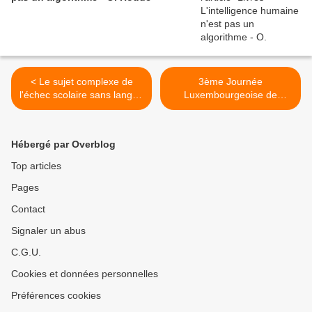
< Le sujet complexe de
3ème Journée
l'échec scolaire sans langue
Luxembourgeoise de
de bois sur Public Sénat
Psychologie de l'SLP - 22-
23 octobre 2010 >
Hébergé par Overblog
Top articles
Pages
Contact
Signaler un abus
C.G.U.
Cookies et données personnelles
Préférences cookies