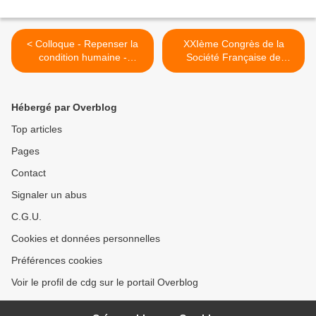
< Colloque - Repenser la
XXIème Congrès de la
condition humaine -
Société Française de
Hommages à G. Guillaume
Neurologie Pédiatrique - 26
et J. Piaget - 16-17
au 29 janvier 2011 >
novembre 2010
Hébergé par Overblog
Top articles
Pages
Contact
Signaler un abus
C.G.U.
Cookies et données personnelles
Préférences cookies
Voir le profil de cdg sur le portail Overblog