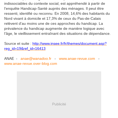
indissociables du contexte social, est appréhendé à partir de
l'enquête Handicap-Santé auprès des ménages. Il peut être
ressenti, identifié ou reconnu. En 2008, 14,6% des habitants du
Nord vivant à domicile et 17,3% de ceux du Pas-de-Calais
relèvent d'au moins une de ces approches du handicap. La
prévalence du handicap augmente de manière logique avec
l'âge, le vieillissement entraînant des situations de dépendance.
Source et suite :
http://www.insee.fr/fr/themes/document.asp?
reg_id=19&ref_id=16413
ANAE -
anae@wanadoo.fr
-
www.anae-revue.com
-
www.anae-revue.over-blog.com
Publicité