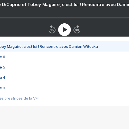
 DiCaprio et Tobey Maguire, c'est lui ! Rencontre avec Dam
bey Maguire, c'est lui ! Rencontre avec Damien Witecka
e 6
e 5
e 4
e 3
s créatrices de la VF !
e 2
e 1