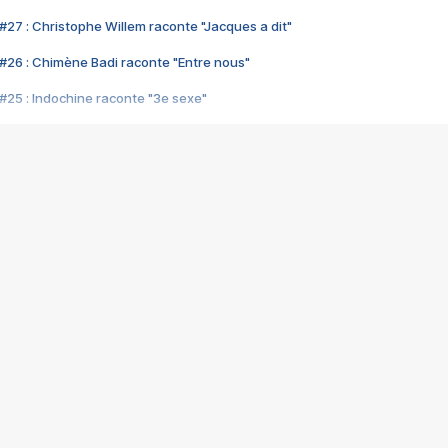
#27 : Christophe Willem raconte "Jacques a dit"
#26 : Chimène Badi raconte "Entre nous"
#25 : Indochine raconte "3e sexe"
#24 : Zaho raconte "C'est chelou"
#23 : Patrick Bruel raconte "Au café des délices"
#22 : Kyo raconte "Le chemin"
#21 : Nolwenn Leroy raconte "Cassé"
#20 : Patrick Hernandez raconte "Born to be alive"
#19 : Lorie raconte "Près de moi"
#18 : Michael Jones raconte "A nos actes manqués" (avec Jean-Jacque
#17 : Khaled raconte "Aïcha"
#16 : Corneille raconte "Parce qu'on vient de loin"