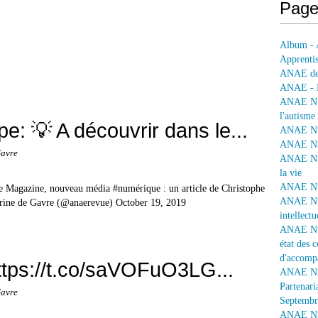
Page
Album - 
Apprentis
ANAE dep
ANAE - L
ANAE N° 
l'autisme
 💡 A découvrir dans le...
ANAE N° 
ANAE N° 
Gavre
ANAE N° 
la vie
ANAE N° 
e Magazine, nouveau média #numérique : un article de Christophe
ANAE N° 
herine de Gavre (@anaerevue) October 19, 2019
intellectu
ANAE N° 1
état des 
d'accomp
ttps://t.co/saVOFuO3LG...
ANAE N° 
Partenari
Gavre
Septembr
ANAE N° 1