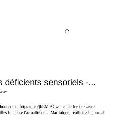
s - La fonction exécutive chez les enfants typiques et atypiques - E
 déficients sensoriels -...
Gavre
- Abonnement https://t.co/jbEMiACwot catherine de Gavre
.fr : toute l'actualité de la Martinique, feuilletez le journal