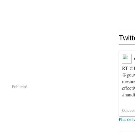
Twitt
RT
@
@gouv
mesur
Publicité
effect
#hand
October
Plus de t