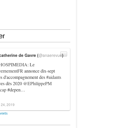
er
catherine de Gavre (
@anaerevue
)
HOSPIMEDIA
: Le
ernementFR
annonce dix-sept
es d'accompagnement des
#aidants
ives dès 2020
@EPhilippePM
icap
#depen…
 24, 2019
weets