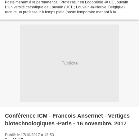
Poste menant à la permanence : Professeur en Logopédie @ UCLouvain
L’Université catholique de Louvain (UCL ; Louvain-la-Neuve, Belgique)
recrute un professeur à temps plein (poste temporaire menant à la
permanence) dans le domaine du Langage, Communication...
Publicité
Conférence ICM - Francois Ansermet - Vertiges
biotechnologiques -Paris - 16 novembre. 2017
Publié le 17/10/2017 à 12:53