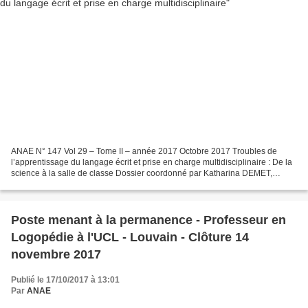
ANAE N° 147 Vol 29 – Tome II – année 2017 Octobre 2017 Troubles de
l’apprentissage du langage écrit et prise en charge multidisciplinaire : De la
science à la salle de classe Dossier coordonné par Katharina DEMET,
médecin de coordination Centre de médecine...
Poste menant à la permanence - Professeur en
Logopédie à l'UCL - Louvain - Clôture 14
novembre 2017
Publié le 17/10/2017 à 13:01
Par
ANAE