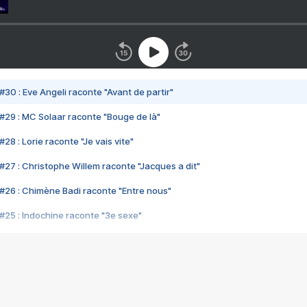
#30 : Eve Angeli raconte "Avant de partir"
#29 : MC Solaar raconte "Bouge de là"
28 : Lorie raconte "Je vais vite"
#27 : Christophe Willem raconte "Jacques a dit"
#26 : Chimène Badi raconte "Entre nous"
#25 : Indochine raconte "3e sexe"
#24 : Zaho raconte "C'est chelou"
#23 : Patrick Bruel raconte "Au café des délices"
#22 : Kyo raconte "Le chemin"