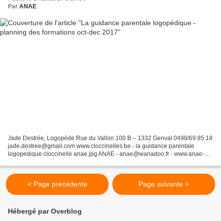
Par
ANAE
Jade Destrée, Logopède Rue du Vallon 100 B – 1332 Genval 0498/69.85.18
jade.destree@gmail.com www.cloccinelles.be - la guidance parentale
logopedique cloccinelle anae.jpg ANAE - anae@wanadoo.fr - www.anae-
revue.com - www.anae-revue.org - ANAE formations...
< Page précédente
Page suivante >
Hébergé par Overblog