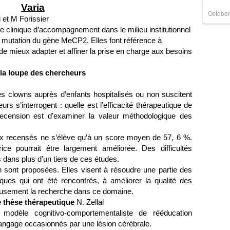
Varia
October
et M Forissier
 clinique d’accompagnement dans le milieu institutionnel
 mutation du gène MeCP2. Elles font référence à
de mieux adapter et affiner la prise en charge aux besoins
 la loupe des chercheurs
s clowns auprès d’enfants hospitalisés ou non suscitent
urs s’interrogent : quelle est l’efficacité thérapeutique de
e recension est d’examiner la valeur méthodologique des
ux recensés ne s’élève qu’à un score moyen de 57, 6 %.
ce pourrait être largement améliorée. Des difficultés
s dans plus d’un tiers de ces études.
n sont proposées. Elles visent à résoudre une partie des
ues qui ont été rencontrés, à améliorer la qualité des
ureusement la recherche dans ce domaine.
e thèse thérapeutique
N. Zellal
modèle cognitivo-comportementaliste de rééducation
angage occasionnés par une lésion cérébrale.