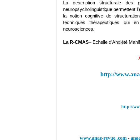
La description structurale des pe
neuropsycholinguistique permettent l'
la notion cognitive de structuration
techniques thérapeutiques qui 
neurosciences.
La R-CMAS
– Echelle d’Anxiété Mani
http://www.an
http://ww
www.anae-revue..com
-
ana