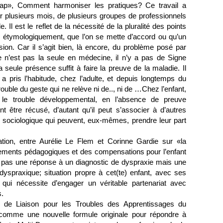
cap», Comment harmoniser les pratiques? Ce travail a
ur plusieurs mois, de plusieurs groupes de professionnels
. Il est le reflet de la nécessité de la pluralité des points
 étymologiquement, que l’on se mette d’accord ou qu’un
on. Car il s’agit bien, là encore, du problème posé par
lle n’est pas la seule en médecine, il n’y a pas de Signe
la seule présence suffit à faire la preuve de la maladie. Il
a pris l’habitude, chez l’adulte, et depuis longtemps du
trouble du geste qui ne relève ni de.., ni de …Chez l’enfant,
 le trouble développemental, en l’absence de preuve
t être récusé, d’autant qu’il peut s’associer à d’autres
ou sociologique qui peuvent, eux-mêmes, prendre leur part
ration, entre Aurélie Le Flem et Corinne Gardie sur «la
gements pédagogiques et des compensations pour l’enfant
a pas une réponse à un diagnostic de dyspraxie mais une
dyspraxique; situation propre à cet(te) enfant, avec ses
il qui nécessite d’engager un véritable partenariat avec
s.
t de Liaison pour les Troubles des Apprentissages du
 comme une nouvelle formule originale pour répondre à