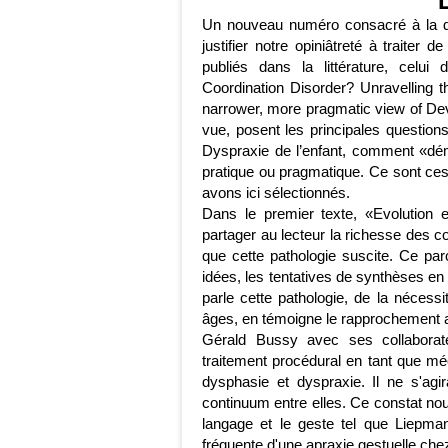
Un nouveau numéro consacré à la dys
justifier notre opiniâtreté à traiter 
publiés dans la littérature, celu
Coordination Disorder? Unravelling 
narrower, more pragmatic view of Dev
vue, posent les principales question
Dyspraxie de l’enfant, comment «dém
pratique ou pragmatique. Ce sont ces
avons ici sélectionnés.
Dans le premier texte, «Evolution e
partager au lecteur la richesse des c
que cette pathologie suscite. Ce p
idées, les tentatives de synthèses en 
parle cette pathologie, de la nécessit
âges, en témoigne le rapprochement av
Gérald Bussy avec ses collaborate
traitement procédural en tant que 
dysphasie et dyspraxie. Il ne s'agi
continuum entre elles. Ce constat nou
langage et le geste tel que Liepman 
fréquente d'une apraxie gestuelle chez