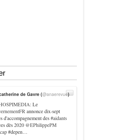
er
catherine de Gavre (
@anaerevue
)
HOSPIMEDIA
: Le
ernementFR
annonce dix-sept
es d'accompagnement des
#aidants
ives dès 2020
@EPhilippePM
icap
#depen…