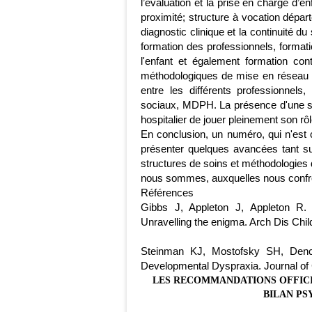
l’évaluation et la prise en charge d’e
proximité; structure à vocation dépa
diagnostic clinique et la continuité d
formation des professionnels, formatio
l'enfant et également formation c
méthodologiques de mise en réseau d
entre les différents professionnels,
sociaux, MDPH. La présence d'une s
hospitalier de jouer pleinement son rô
En conclusion, un numéro, qui n'est 
présenter quelques avancées tant sur
structures de soins et méthodologies d'
nous sommes, auxquelles nous confron
Références
Gibbs J, Appleton J, Appleton R.
Unravelling the enigma. Arch Dis Chil
Steinman KJ, Mostofsky SH, Denc
Developmental Dyspraxia. Journal of C
LES RECOMMANDATIONS OFFICI
BILAN PS