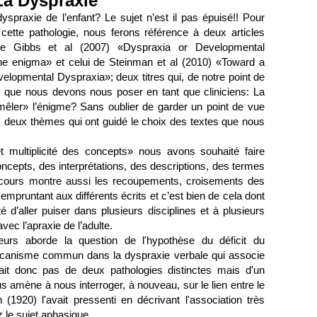
La Dyspraxie
praxie de l’enfant? Le sujet n’est il pas épuisé!! Pour
de cette pathologie, nous ferons référence à deux articles
i de Gibbs et al (2007) «Dyspraxia or Developmental
the enigma» et celui de Steinman et al (2010) «Toward a
elopmental Dyspraxia»; deux titres qui, de notre point de
s que nous devons nous poser en tant que cliniciens: La
êler» l’énigme? Sans oublier de garder un point de vue
 deux thèmes qui ont guidé le choix des textes que nous
t multiplicité des concepts» nous avons souhaité faire
oncepts, des interprétations, des descriptions, des termes
arcours montre aussi les recoupements, croisements des
empruntant aux différents écrits et c’est bien de cela dont
é d’aller puiser dans plusieurs disciplines et à plusieurs
ec l’apraxie de l’adulte.
urs aborde la question de l'hypothèse du déficit du
mécanisme commun dans la dyspraxie verbale qui associe
rait donc pas de deux pathologies distinctes mais d'un
s amène à nous interroger, à nouveau, sur le lien entre le
(1920) l'avait pressenti en décrivant l'association très
 le sujet aphasique.