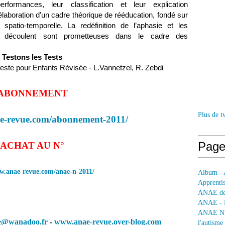
rformances, leur classification et leur explication
élaboration d'un cadre théorique de rééducation, fondé sur
 spatio-temporelle. La redéfinition de l’aphasie et les
en découlent sont prometteuses dans le cadre des
Testons les Tests
feste pour Enfants Révisée -
L.Vannetzel, R. Zebdi
ABONNEMENT
Plus de t
ae-revue.com/abonnement-2011/
Page
ACHAT AU N°
w.anae-revue.com/anae-n-2011/
Album - 
Apprentis
ANAE dep
ANAE - L
ANAE N° 
e@wanadoo.fr
-
www.anae-revue.over-blog.com
l'autisme