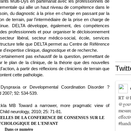
nfants Multi-Dys en partenariat avec les professionnels de
rtementale qui allie un haut niveau de compétence dans le
u soin, du diagnostic à la prise en charge en passant par la
n de terrain, par l'intermédiaire de la prise en charge de
ontinue. DELTA développe, également, des compétences
es professionnels et pour organiser le décloisonnement
 secteur libéral, secteur médico-social, école, services
tructure telle que DELTA permet au Centre de Référence
le d'expertise clinique, diagnostique et de recherche.
certainement pas exhaustif de la question, permettant de
 le plan de la clinique, de la théorie que des nouvelles
Twitt
action, à partir des réflexions de cliniciens de terrain que
tent cette pathologie.
 Dyspraxia or Developmental Coordination Disorder ?
d 2007; 92: 534-539.
RT
@
@gouv
kla MB Toward a narrower, more pragmatic view of
mesur
hild neurology, 2010; 25: 71-81.
effect
ELLES DE LA CONFERENCE DE CONSENSUS SUR LE
#hand
YCHOLOGIQUE DE L'ENFANT
Dans ce numéro