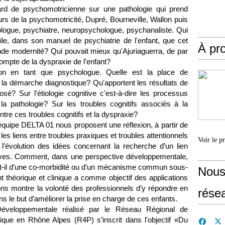
rd de psychomotricienne sur une pathologie qui prend
rs de la psychomotricité, Dupré, Bourneville, Wallon puis
rologue, psychiatre, neuropsychologue, psychanaliste. Qui
tile, dans son manuel de psychiatrie de l'enfant, que cet
À pr
de modernité? Qui pouvait mieux qu'Ajuriaguerra, de par
ompte de la dyspraxie de l'enfant?
ion en tant que psychologue. Quelle est la place de
 la démarche diagnostique? Qu'apportent les résultats de
osé? Sur l'étiologie cognitive c'est-à-dire les processus
 la pathologie? Sur les troubles cognitifs associés à la
ntre ces troubles cognitifs et la dyspraxie?
équipe DELTA 01 nous proposent une réflexion, à partir de
 les liens entre troubles praxiques et troubles attentionnels
Voir le p
l’évolution des idées concernant la recherche d’un lien
itives. Comment, dans une perspective développementale,
agit-il d’une co-morbidité ou d’un mécanisme commun sous-
Nous
 théorique et clinique a comme objectif des applications
ions montre la volonté des professionnels d’y répondre en
rése
s le but d’améliorer la prise en charge de ces enfants.
éveloppementale réalisé par le Réseau Régional de
ique en Rhône Alpes (R4P) s’inscrit dans l'objectif «Du