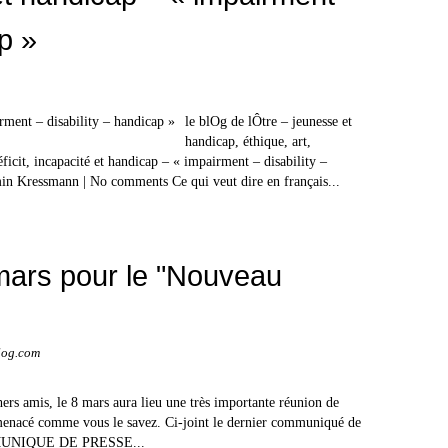
ap »
le blOg de lÔtre – jeunesse et
handicap, éthique, art,
éficit, incapacité et handicap – « impairment – disability –
n Kressmann | No comments Ce qui veut dire en français...
 mars pour le "Nouveau
log.com
s, le 8 mars aura lieu une très importante réunion de
s menacé comme vous le savez. Ci-joint le dernier communiqué de
OMMUNIQUE DE PRESSE...