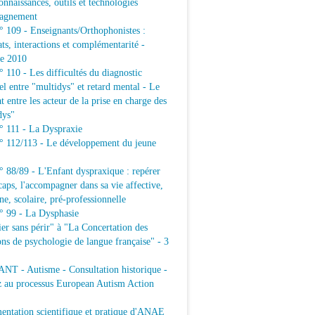
connaissances, outils et technologies
agnement
109 - Enseignants/Orthophonistes :
ats, interactions et complémentarité -
e 2010
10 - Les difficultés du diagnostic
iel entre "multidys" et retard mental - Le
t entre les acteur de la prise en charge des
dys"
111 - La Dyspraxie
112/113 - Le développement du jeune
88/89 - L'Enfant dyspraxique : repérer
caps, l'accompagner dans sa vie affective,
ne, scolaire, pré-professionnelle
99 - La Dysphasie
er sans périr" à "La Concertation des
ons de psychologie de langue française" - 3
T - Autisme - Consultation historique -
z au processus European Autism Action
ntation scientifique et pratique d'ANAE