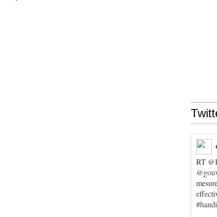
Twitt
RT
@
@gouv
mesur
effect
#hand