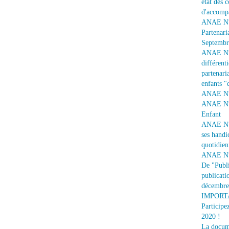
état des 
d'accomp
ANAE N° 
Partenari
Septembr
ANAE N° 1
différent
partenaria
enfants "
ANAE N° 
ANAE N° 
Enfant
ANAE N° 
ses handi
quotidien
ANAE N° 
De "Publi
publicati
décembre
IMPORTAN
Participe
2020 !
La docume