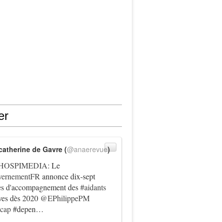
er
catherine de Gavre (
@anaerevue
)
HOSPIMEDIA
: Le
ernementFR
annonce dix-sept
es d'accompagnement des
#aidants
ives dès 2020
@EPhilippePM
icap
#depen…