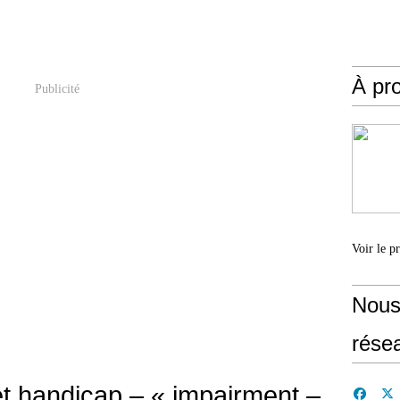
À pr
Publicité
Voir le p
Nous
rése
 et handicap – « impairment –