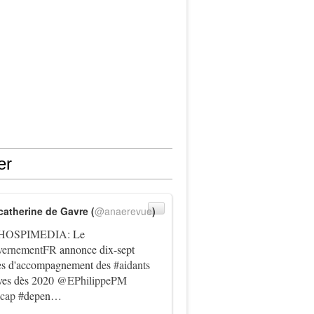
er
catherine de Gavre (
@anaerevue
)
HOSPIMEDIA
: Le
ernementFR
annonce dix-sept
es d'accompagnement des
#aidants
ives dès 2020
@EPhilippePM
icap
#depen…