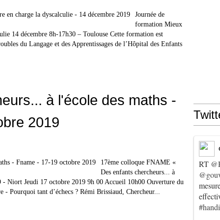
Journée de
formation Mieux
culie 14 décembre 8h-17h30 – Toulouse Cette formation est
roubles du Langage et des Apprentissages de l’Hôpital des Enfants
urs... à l'école des maths -
Twitt
obre 2019
17ème colloque FNAME «
RT
@
Des enfants chercheurs... à
@gouv
9 - Niort Jeudi 17 octobre 2019 9h 00 Accueil 10h00 Ouverture du
mesur
 - Pourquoi tant d’échecs ? Rémi Brissiaud, Chercheur...
effect
#hand