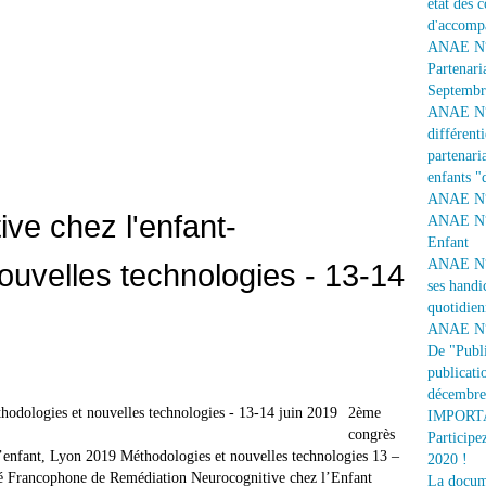
état des 
d'accomp
ANAE N° 
Partenari
Septembr
ANAE N° 1
différent
partenaria
enfants "
ANAE N° 
ve chez l'enfant-
ANAE N° 
Enfant
ANAE N° 
ouvelles technologies - 13-14
ses handi
quotidien
ANAE N° 
De "Publi
publicati
décembre
2ème
IMPORTAN
congrès
Participe
 l’enfant, Lyon 2019 Méthodologies et nouvelles technologies 13 –
2020 !
té Francophone de Remédiation Neurocognitive chez l’Enfant
La docume