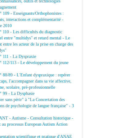
connaissances, outils et technologies
agnement
109 - Enseignants/Orthophonistes :
ats, interactions et complémentarité -
e 2010
10 - Les difficultés du diagnostic
iel entre "multidys" et retard mental - Le
t entre les acteur de la prise en charge des
dys"
111 - La Dyspraxie
112/113 - Le développement du jeune
88/89 - L'Enfant dyspraxique : repérer
caps, l'accompagner dans sa vie affective,
ne, scolaire, pré-professionnelle
99 - La Dysphasie
er sans périr" à "La Concertation des
ons de psychologie de langue française" - 3
T - Autisme - Consultation historique -
z au processus European Autism Action
ntation scientifique et pratique d'ANAE