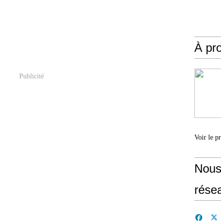
À pr
Publicité
Voir le p
Nous
rése