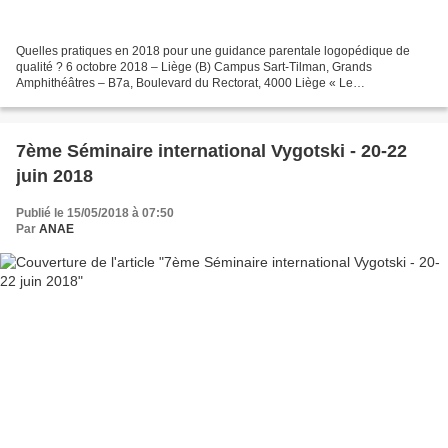
Quelles pratiques en 2018 pour une guidance parentale logopédique de
qualité ? 6 octobre 2018 – Liège (B) Campus Sart-Tilman, Grands
Amphithéâtres – B7a, Boulevard du Rectorat, 4000 Liège « Le
logopède/l’orthophoniste n’intervient pas avant 4 ans. Attendons...
7ème Séminaire international Vygotski - 20-22
juin 2018
Publié le 15/05/2018 à 07:50
Par
ANAE