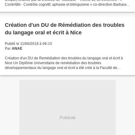
ContrABil - Contrôle cognitif, aphasie et bilinguisme » co-direction Barbara
Köpke (Octogone-Lordat) et Vincent...
Création d'un DU de Rémédiation des troubles
du langage oral et écrit à Nice
Publié le 11/06/2018 à 06:15
Par
ANAE
Création d'un DU de Remédiation des troubles du langage oral et écrit à
Nice Un Diplôme Universitaire de remédiation des troubles
développementaux du langage oral et écrit a été créé à la Faculté de
Médecine de Nice-Sophia Antipolis par le département...
Publicité