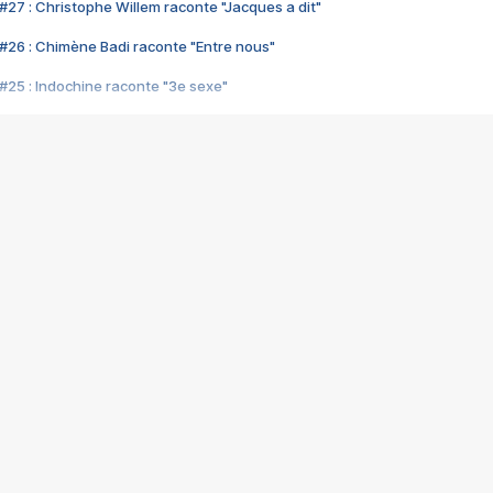
#27 : Christophe Willem raconte "Jacques a dit"
#26 : Chimène Badi raconte "Entre nous"
#25 : Indochine raconte "3e sexe"
#24 : Zaho raconte "C'est chelou"
#23 : Patrick Bruel raconte "Au café des délices"
#22 : Kyo raconte "Le chemin"
#21 : Nolwenn Leroy raconte "Cassé"
#20 : Patrick Hernandez raconte "Born to be alive"
#19 : Lorie raconte "Près de moi"
#18 : Michael Jones raconte "A nos actes manqués" (avec Jean-Jacque
#17 : Khaled raconte "Aïcha"
#16 : Corneille raconte "Parce qu'on vient de loin"
#15 : Indochine raconte "L'aventurier"