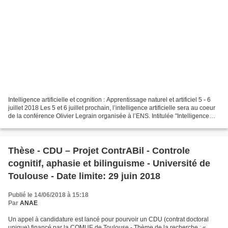
Intelligence artificielle et cognition : Apprentissage naturel et artificiel 5 - 6
juillet 2018 Les 5 et 6 juillet prochain, l’intelligence artificielle sera au coeur
de la conférence Olivier Legrain organisée à l’ENS. Intitulée "Intelligence
artificielle...
Thèse - CDU – Projet ContrABil - Controle
cognitif, aphasie et bilinguisme - Université de
Toulouse - Date limite: 29 juin 2018
Publié le 14/06/2018 à 15:18
Par
ANAE
Un appel à candidature est lancé pour pourvoir un CDU (contrat doctoral
unique) financé par la COMUE de Toulouse - Thème de la recherche : «