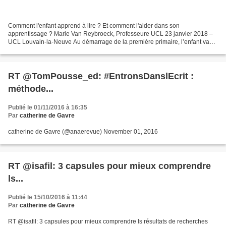
Comment l'enfant apprend à lire ? Et comment l'aider dans son
apprentissage ? Marie Van Reybroeck, Professeure UCL 23 janvier 2018 –
UCL Louvain-la-Neuve Au démarrage de la première primaire, l’enfant va
vivre une expérience importante, bien souvent attendue...
RT @TomPousse_ed: #EntronsDanslEcrit :
méthode...
Publié le 01/11/2016 à 16:35
Par
catherine de Gavre
catherine de Gavre (@anaerevue) November 01, 2016
RT @isafil: 3 capsules pour mieux comprendre
ls...
Publié le 15/10/2016 à 11:44
Par
catherine de Gavre
RT @isafil: 3 capsules pour mieux comprendre ls résultats de recherches