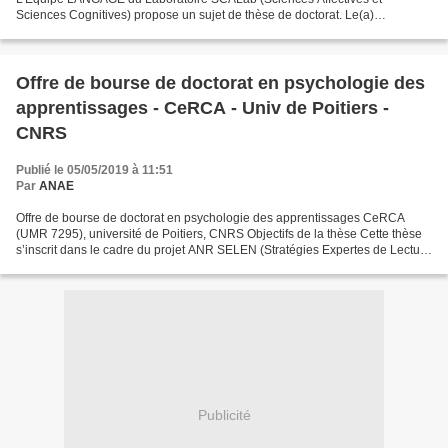
Sciences Cognitives) propose un sujet de thèse de doctorat. Le(a)
candidat(e) retenu(e) bénéficiera d’un financement lors...
Offre de bourse de doctorat en psychologie des
apprentissages - CeRCA - Univ de Poitiers -
CNRS
Publié le 05/05/2019 à 11:51
Par
ANAE
Offre de bourse de doctorat en psychologie des apprentissages CeRCA
(UMR 7295), université de Poitiers, CNRS Objectifs de la thèse Cette thèse
s’inscrit dans le cadre du projet ANR SELEN (Stratégies Expertes de Lecture
dans les Environnements Numériques...
Publicité