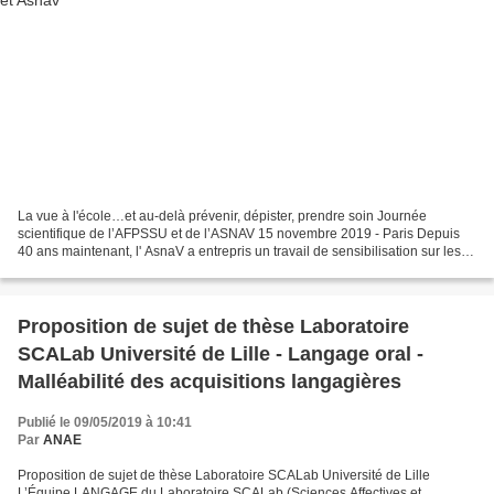
La vue à l'école…et au-delà prévenir, dépister, prendre soin Journée
scientifique de l’AFPSSU et de l’ASNAV 15 novembre 2019 - Paris Depuis
40 ans maintenant, l' AsnaV a entrepris un travail de sensibilisation sur les
corrélations qui existent entre les...
Proposition de sujet de thèse Laboratoire
SCALab Université de Lille - Langage oral -
Malléabilité des acquisitions langagières
Publié le 09/05/2019 à 10:41
Par
ANAE
Proposition de sujet de thèse Laboratoire SCALab Université de Lille
L’Équipe LANGAGE du Laboratoire SCALab (Sciences Affectives et