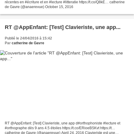
récentes en #écriture et en #lecture #litteratie https://t.co/Q8kE… catherine
de Gavre (@anaerevue) October 15, 2016
RT @AppEnfant: [Test] Clavieriste, une app...
Publié le 24/04/2016 à 15:42
Par
catherine de Gavre
RT @AppEnfant: [Test] Clavieriste, une app d#orthophoniste #lecture et
#orthographe dès 9 ans 4.5 étoiles https://t.co/ERioeBSKvt https://t…
catherine de Gavre (@anaerevue) April 24, 2016 Clavieriste est une