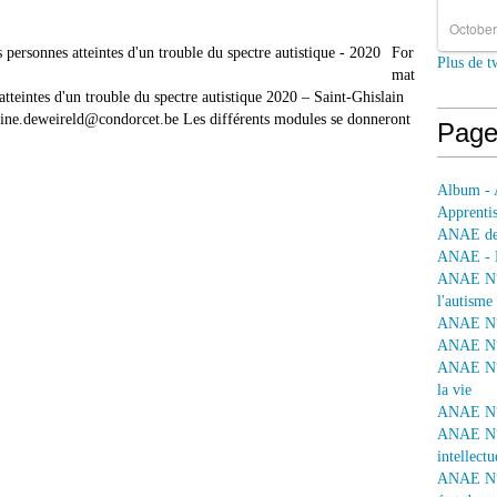
October
For
Plus de t
mat
eintes d'un trouble du spectre autistique 2020 – Saint-Ghislain
erine.deweireld@condorcet.be Les différents modules se donneront
Page
Album - 
Apprentis
ANAE dep
ANAE - L
ANAE N° 
l'autisme
ANAE N° 
ANAE N° 
ANAE N° 
la vie
ANAE N° 
ANAE N° 
intellectu
ANAE N° 1