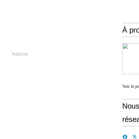
À pr
Publicité
Voir le p
Nous
rése