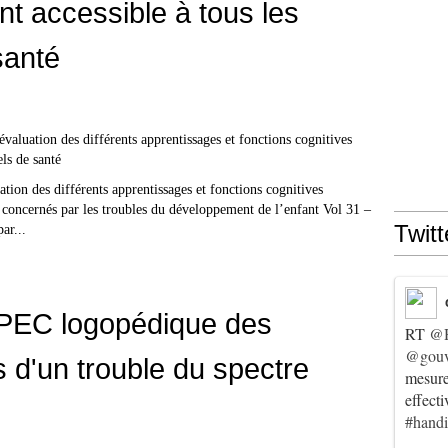
ant accessible à tous les
santé
on des différents apprentissages et fonctions cognitives
té concernés par les troubles du développement de l’enfant Vol 31 –
Twitt
ar...
PEC logopédique des
RT
@
@gouv
 d'un trouble du spectre
mesur
effect
#hand