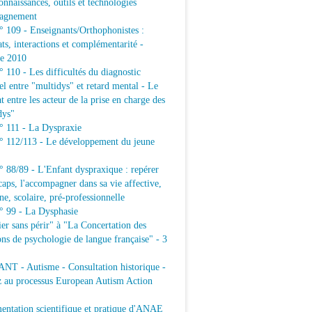
connaissances, outils et technologies
agnement
109 - Enseignants/Orthophonistes :
ats, interactions et complémentarité -
e 2010
10 - Les difficultés du diagnostic
iel entre "multidys" et retard mental - Le
t entre les acteur de la prise en charge des
dys"
111 - La Dyspraxie
112/113 - Le développement du jeune
88/89 - L'Enfant dyspraxique : repérer
caps, l'accompagner dans sa vie affective,
ne, scolaire, pré-professionnelle
99 - La Dysphasie
er sans périr" à "La Concertation des
ons de psychologie de langue française" - 3
T - Autisme - Consultation historique -
z au processus European Autism Action
ntation scientifique et pratique d'ANAE