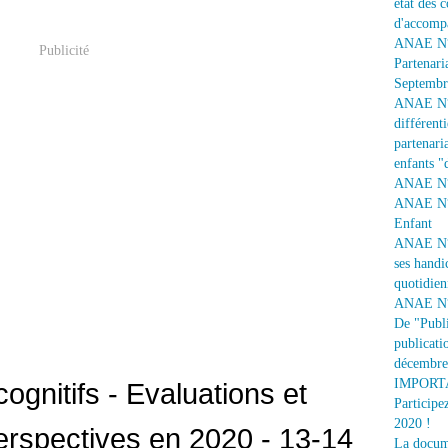
état des 
d'accomp
ANAE N° 
Publicité
Partenari
Septembr
ANAE N° 1
différent
partenaria
enfants "
ANAE N° 
ANAE N° 
Enfant
ANAE N° 
ses handi
quotidien
ANAE N° 
De "Publi
publicati
décembre
IMPORTAN
ognitifs - Evaluations et
Participe
2020 !
Perspectives en 2020 - 13-14
La docume