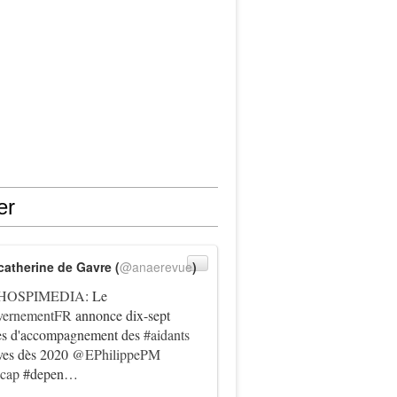
er
catherine de Gavre (
@anaerevue
)
HOSPIMEDIA
: Le
ernementFR
annonce dix-sept
es d'accompagnement des
#aidants
ives dès 2020
@EPhilippePM
icap
#depen…